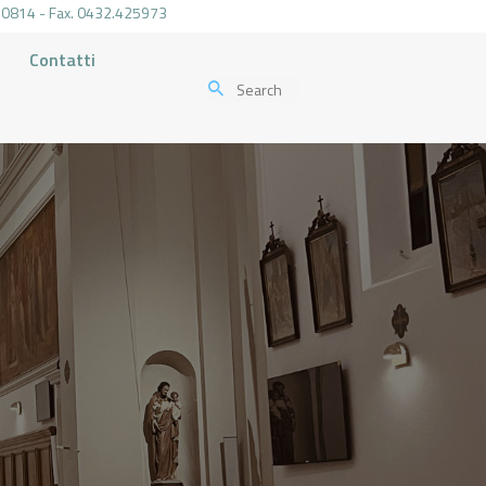
.470814 - Fax. 0432.425973
Contatti