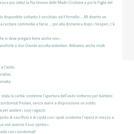
esa e poi istituì
la Pia Unione delle Madri Cristiane
e poi le Figlie del
 Ho disponibile
soltanto il secchiaio ed il fornello
… Mi diverto un
a
a recitare commedie e farse … poi
alla domenica dopo i Vesperi, c’è
che si deve pregare
bene anche noi».
pianoforte e don
Davide ascolta volentieri. Abbiamo
anche molti
e l’asilo.
rative.
rivata.
 stata la
carità: sostenne l’apertura dell’asilo
notturno per bambini
i sordomuti friulani,
senza avere a disposizione un
soldo.
a per aiutare i
suoi ragazzi.
pirito di
sacrificio e di carità con i quali
sostenne l’opera in mezzo a
que non
avesse il suo spirito».
avide con
i sordomuti!