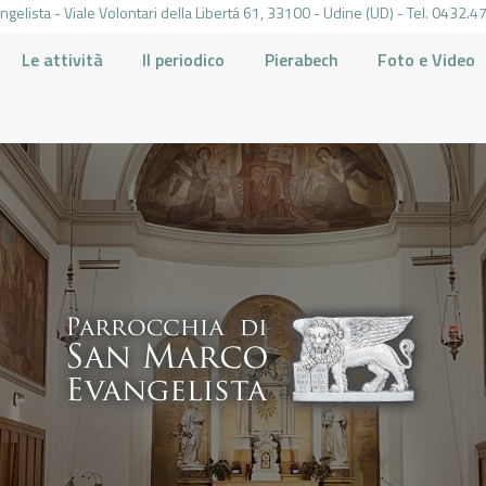
gelista - Viale Volontari della Libertá 61, 33100 - Udine (UD) - Tel. 0432
Le attività
Il periodico
Pierabech
Foto e Video
PARROCCHIA DI SAN MARCO UDINE
HOME
LA PARROCCHIA
IL PARROCO
LE ATTIVITÀ
IL PERIODICO
PIERABECH
FOTO E VIDEO