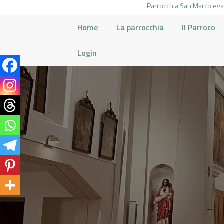
Parrocchia San Marco evan
Home
La parrocchia
Il Parroco
Login