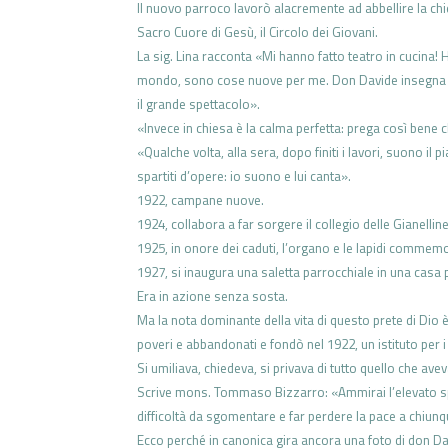
Il nuovo parroco lavorò alacremente
ad abbellire la chi
Sacro Cuore di
Gesù, il Circolo dei Giovani.
La sig. Lina racconta
«Mi hanno
fatto teatro in cucina!
mondo, sono cose
nuove per me. Don Davide insegn
il
grande spettacolo».
«Invece in chiesa è la calma perfetta:
prega così bene 
«Qualche volta, alla sera, dopo finiti
i lavori, suono il 
spartiti d’opere: io
suono e lui canta».
1922, campane nuove.
1924, collabora a far sorgere il
collegio delle Gianelline 
1925, in onore dei caduti, l’organo e
le lapidi commemo
1927, si inaugura una saletta
parrocchiale in una casa p
Era in azione senza sosta.
Ma la nota dominante della vita
di questo prete di Dio è
poveri e
abbandonati e fondò nel 1922, un
istituto per 
Si umiliava, chiedeva, si privava di
tutto quello che avev
Scrive mons. Tommaso Bizzarro:
«Ammirai l’elevato s
difficoltà da sgomentare e far
perdere la pace a chiun
Ecco perché in canonica gira
ancora una foto di don D