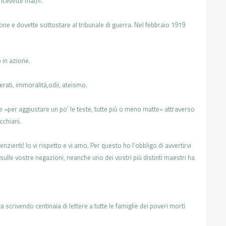
ricevette mai)».
one e dovette sottostare al
tribunale di guerra. Nel febbraio 1919
 in azione.
erati, immoralità,
odii, ateismo.
ne
«per aggiustare
un po’ le teste, tutte più o meno matte»
attraverso
cchiani.
nzienti! Io vi rispetto
e vi amo. Per questo ho l’obbligo di
avvertirvi
sulle vostre
negazioni, neanche uno dei vostri più
distinti maestri ha
ta scrivendo centinaia di lettere
a tutte le famiglie dei poveri morti