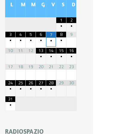
L
M
M
G
V
S
D
1
2
•
•
3
4
5
6
8
9
7
•
•
•
•
•
•
10
11
12
13
14
15
16
•
•
•
•
17
18
19
20
21
22
23
24
25
26
27
28
29
30
•
•
•
•
•
31
•
RADIOSPAZIO