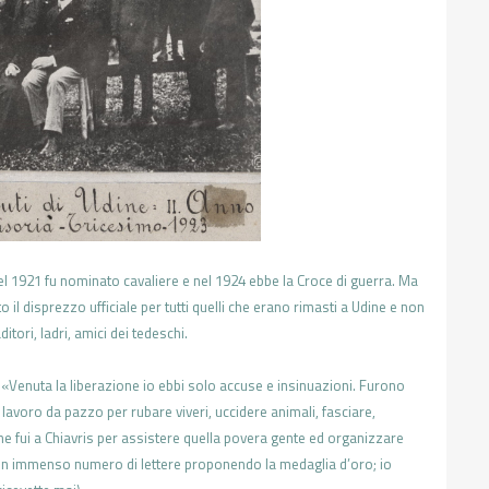
el 1921 fu
nominato cavaliere e nel 1924
ebbe la Croce di guerra. Ma
o il disprezzo ufficiale per tutti
quelli che erano rimasti a Udine e non
ditori, ladri, amici dei
tedeschi.
:
«Venuta
la liberazione io ebbi solo accuse e
insinuazioni. Furono
 lavoro da pazzo per rubare viveri,
uccidere animali, fasciare,
ine fui a Chiavris per assistere quella
povera gente ed organizzare
un immenso numero di lettere
proponendo la medaglia d’oro; io