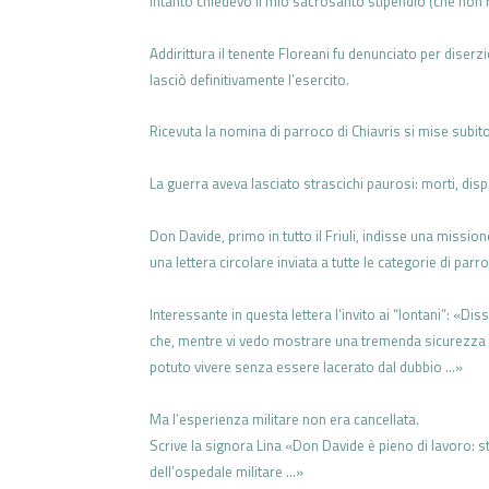
intanto
chiedevo il mio sacrosanto stipendio
(che non 
Addirittura
il tenente Floreani fu denunciato per
diserzi
lasciò definitivamente l’esercito.
Ricevuta la nomina di parroco di
Chiavris si mise subito
La guerra aveva lasciato strascichi
paurosi: morti, disp
Don Davide, primo in tutto il Friuli,
indisse una missio
una lettera circolare inviata
a tutte le categorie di parro
Interessante in questa lettera l’invito ai
“lontani”:
«Disse
che, mentre vi vedo mostrare
una tremenda sicurezza 
potuto vivere senza
essere lacerato dal dubbio …»
Ma l’esperienza militare non era
cancellata.
Scrive la signora Lina
«Don Davide è pieno di lavoro:
s
dell’ospedale militare …»