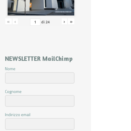
«
‹
›
»
di
24
NEWSLETTER MailChimp
Nome
Cognome
Indirizzo email