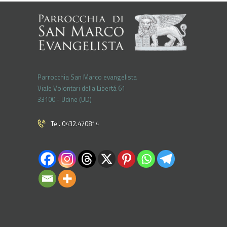
Parrocchia San Marco evangelista
Viale Volontari della Libertá 61
33100 - Udine (UD)
Tel. 0432.470814