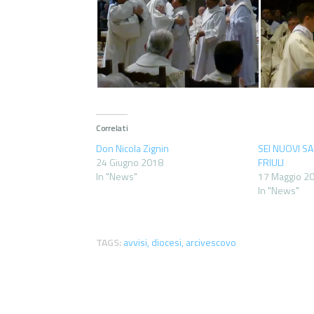
Correlati
Don Nicola Zignin
SEI NUOVI SA
24 Giugno 2018
FRIULI
In "News"
17 Maggio 2
In "News"
TAGS:
avvisi
,
diocesi
,
arcivescovo