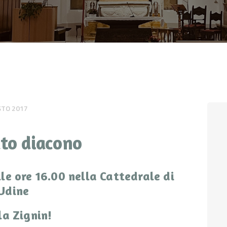
CONTATTI
LOGIN
STO 2017
ato diacono
e ore 16.00 nella Cattedrale di
Udine
la Zignin!