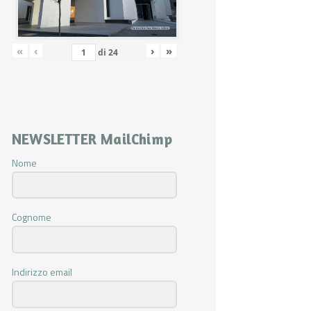
«
‹
›
»
di
24
NEWSLETTER MailChimp
Nome
Cognome
Indirizzo email