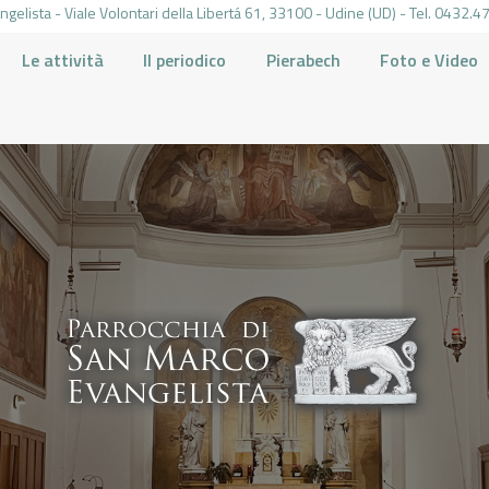
gelista - Viale Volontari della Libertá 61, 33100 - Udine (UD) - Tel. 0432
Le attività
Il periodico
Pierabech
Foto e Video
PARROCCHIA DI SAN MARCO UDINE
HOME
LA PARROCCHIA
IL PARROCO
LE ATTIVITÀ
IL PERIODICO
PIERABECH
FOTO E VIDEO