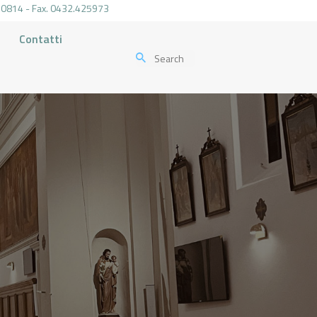
.470814 - Fax. 0432.425973
Contatti