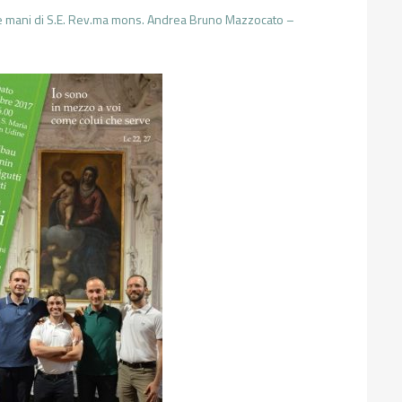
lle mani di S.E. Rev.ma mons. Andrea Bruno Mazzocato –