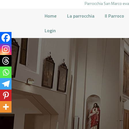
Parrocchia San Marco evan
Home
La parrocchia
Il Parroco
Login