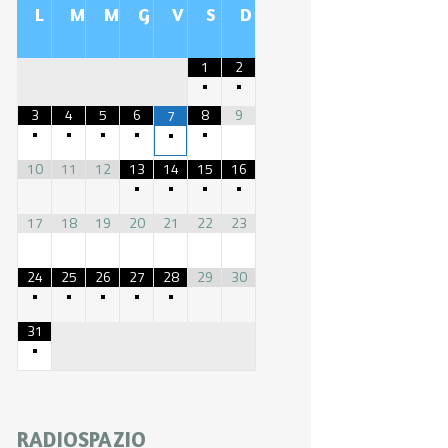
L
M
M
G
V
S
D
1
2
•
•
3
4
5
6
8
9
7
•
•
•
•
•
•
10
11
12
13
14
15
16
•
•
•
•
17
18
19
20
21
22
23
24
25
26
27
28
29
30
•
•
•
•
•
31
•
RADIOSPAZIO