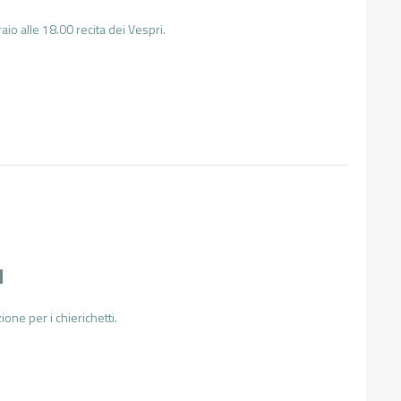
aio alle 18.00 recita dei Vespri.
I
one per i chierichetti.