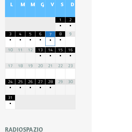
L
M
M
G
V
S
D
1
2
•
•
3
4
5
6
8
9
7
•
•
•
•
•
•
10
11
12
13
14
15
16
•
•
•
•
17
18
19
20
21
22
23
24
25
26
27
28
29
30
•
•
•
•
•
31
•
RADIOSPAZIO