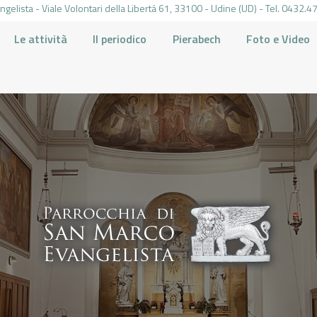
gelista - Viale Volontari della Libertá 61, 33100 - Udine (UD) - Tel. 0432
Le attività
Il periodico
Pierabech
Foto e Video
PARROCCHIA DI SAN MARCO UDINE
HOME
LA PARROCCHIA
IL PARROCO
LE ATTIVITÀ
IL PERIODICO
PIERABECH
FOTO E VIDEO