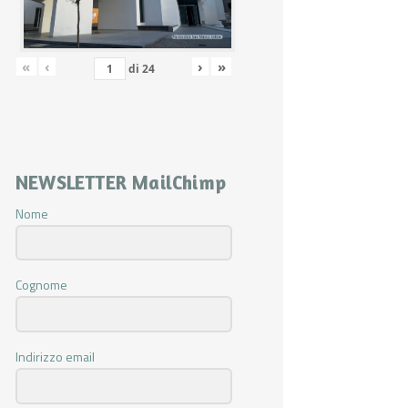
«
‹
›
»
di
24
NEWSLETTER MailChimp
Nome
Cognome
Indirizzo email