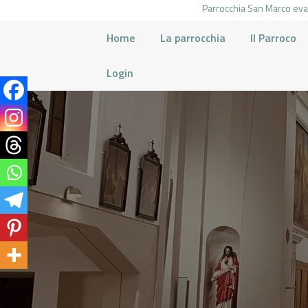
Parrocchia San Marco evan
Home
La parrocchia
Il Parroco
Login