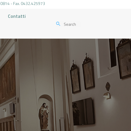
.470814 - Fax. 0432.425973
Contatti