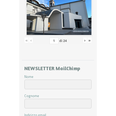
«
‹
›
»
di
24
NEWSLETTER MailChimp
Nome
Cognome
Indirizzo email