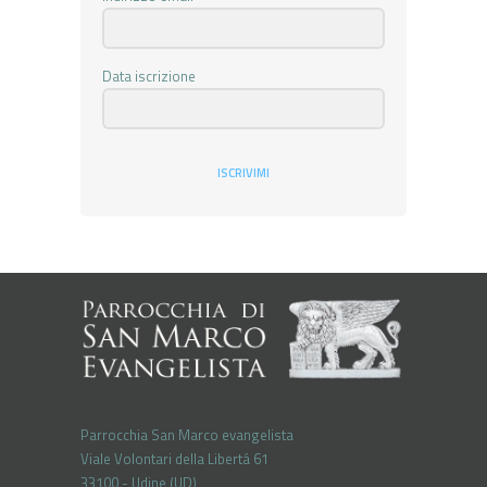
Data iscrizione
ISCRIVIMI
Parrocchia San Marco evangelista
Viale Volontari della Libertá 61
33100 - Udine (UD)