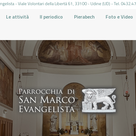
gelista - Viale Volontari della Libertá 61, 33100 - Udine (UD) - Tel. 0432
Le attività
Il periodico
Pierabech
Foto e Video
PARROCCHIA DI SAN MARCO UDINE
HOME
LA PARROCCHIA
IL PARROCO
LE ATTIVITÀ
IL PERIODICO
PIERABECH
FOTO E VIDEO