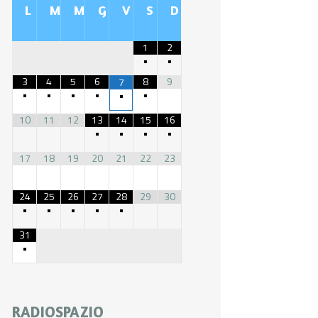
L
M
M
G
V
S
D
1
2
•
•
3
4
5
6
8
9
7
•
•
•
•
•
•
10
11
12
13
14
15
16
•
•
•
•
17
18
19
20
21
22
23
24
25
26
27
28
29
30
•
•
•
•
•
31
•
RADIOSPAZIO