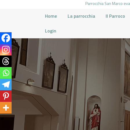
Parrocchia San Marco evan
Home
La parrocchia
Il Parroco
Login