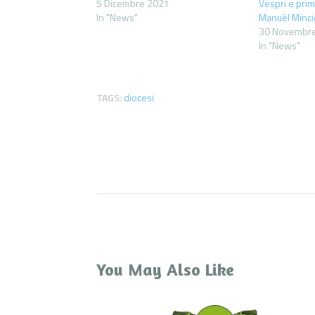
5 Dicembre 2021
Vespri e pri
In "News"
Manuèl Mincio
30 Novembr
In "News"
TAGS:
diocesi
You May Also Like