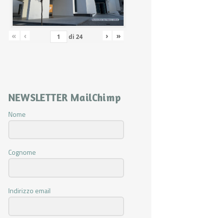
«
‹
›
»
di
24
NEWSLETTER MailChimp
Nome
Cognome
Indirizzo email