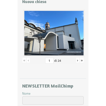
Nuova chiesa
«
‹
›
»
di
24
NEWSLETTER MailChimp
Nome