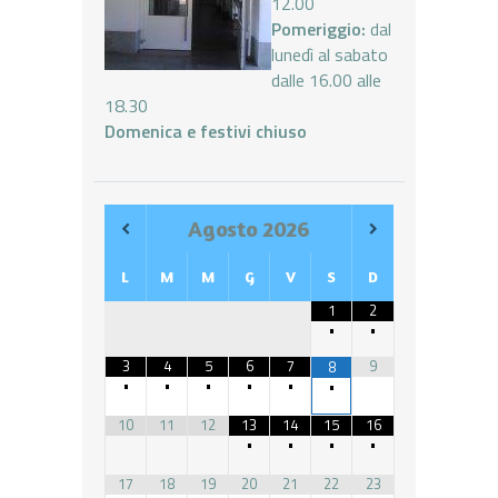
12.00
Pomeriggio:
dal
lunedì al sabato
dalle 16.00 alle
18.30
Domenica e festivi chiuso
Agosto
2026
L
M
M
G
V
S
D
1
2
•
•
3
4
5
6
7
9
8
•
•
•
•
•
•
10
11
12
13
14
15
16
•
•
•
•
17
18
19
20
21
22
23