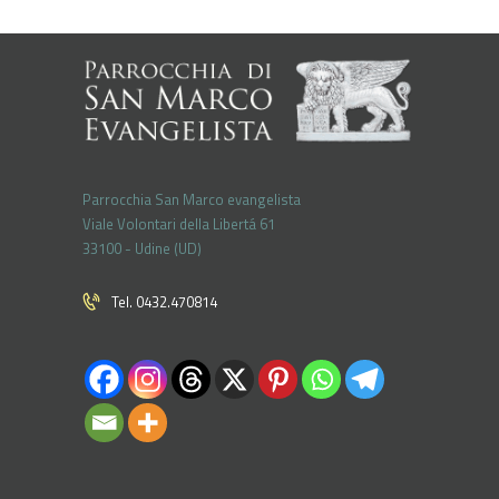
Parrocchia San Marco evangelista
Viale Volontari della Libertá 61
33100 - Udine (UD)
Tel. 0432.470814