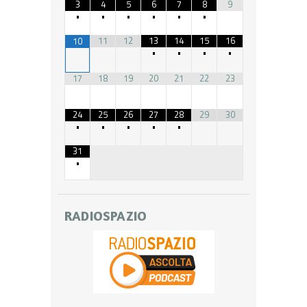
3
4
5
6
7
8
9
•
•
•
•
•
•
11
12
13
14
15
16
10
•
•
•
•
17
18
19
20
21
22
23
24
25
26
27
28
29
30
•
•
•
•
•
31
•
RADIOSPAZIO