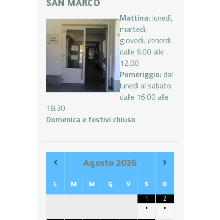
SAN MARCO
Mattina:
lunedì,
martedì,
giovedì, venerdì
dalle 9.00 alle
12.00
Pomeriggio:
dal
lunedì al sabato
dalle 16.00 alle
18.30
Domenica e festivi chiuso
Agosto
2026
L
M
M
G
V
S
D
1
2
•
•