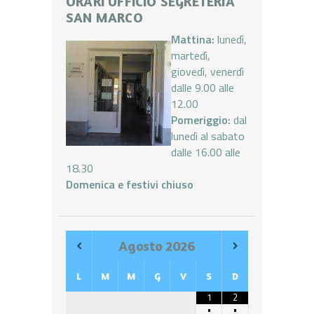
ORARI UFFICIO SEGRETERIA
SAN MARCO
Mattina:
lunedì,
martedì,
giovedì, venerdì
dalle 9.00 alle
12.00
Pomeriggio:
dal
lunedì al sabato
dalle 16.00 alle
18.30
Domenica e festivi chiuso
Agosto
2026
L
M
M
G
V
S
D
1
2
•
•