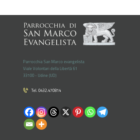
Parrocchia San Marco evangelista
Viale Volontari della Libertá 61
33100 - Udine (UD)
Tel. 0432.470814