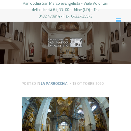
Parrocchia San Marco evangelista - Viale Volontari
della Libertá 61, 33100 - Udine (UD) - Tel.
0432.470814 - Fax. 0432.425973
PARROCCHIA DI SAN MARCO UDINE
HOME
LA PARROCCHIA
IL PARROCO
LE ATTIVITÀ
IL PERIODICO
PIERABECH
POSTED IN
LA PARROCCHIA
18 OTTOBRE 2020
FOTO E VIDEO
CONTATTI
LOGIN