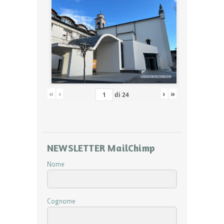
«
‹
›
»
di
24
NEWSLETTER MailChimp
Nome
Cognome