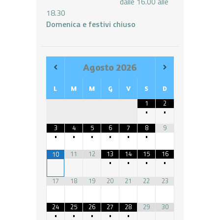
dalle 16.00 alle
18.30
Domenica e festivi chiuso
Agosto
2026
L
M
M
G
V
S
D
1
2
•
•
3
4
5
6
7
8
9
•
•
•
•
•
•
11
12
13
14
15
16
10
•
•
•
•
17
18
19
20
21
22
23
24
25
26
27
28
29
30
•
•
•
•
•