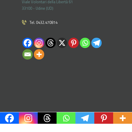
Viale Volontari della Libertá 61
33100 - Udine (UD)
Tel. 0432.470814