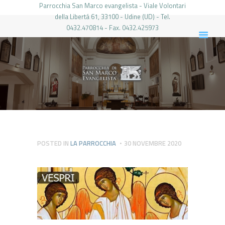
Parrocchia San Marco evangelista - Viale Volontari
della Libertá 61, 33100 - Udine (UD) - Tel.
0432.470814 - Fax. 0432.425973
PARROCCHIA DI SAN MARCO UDINE
HOME
LA PARROCCHIA
IL PARROCO
LE ATTIVITÀ
IL PERIODICO
PIERABECH
POSTED IN
LA PARROCCHIA
30 NOVEMBRE 2020
FOTO E VIDEO
CONTATTI
LOGIN