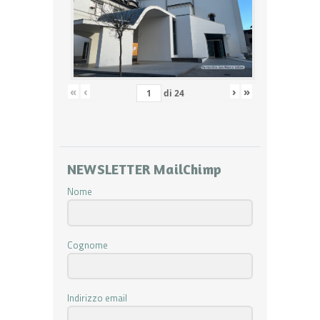
«
‹
›
»
di
24
NEWSLETTER MailChimp
Nome
Cognome
Indirizzo email