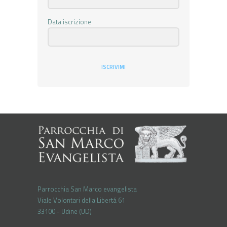
Data iscrizione
ISCRIVIMI
Parrocchia San Marco evangelista
Viale Volontari della Libertá 61
33100 - Udine (UD)