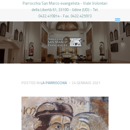
Parrocchia San Marco evangelista - Viale Volontari
della Libertá 61, 33100 - Udine (UD) - Tel.
0432.470814 - Fax. 0432.425973
PARROCCHIA DI SAN MARCO UDINE
HOME
LA PARROCCHIA
IL PARROCO
LE ATTIVITÀ
IL PERIODICO
PIERABECH
POSTED IN
LA PARROCCHIA
24 GENNAIO 2021
FOTO E VIDEO
CONTATTI
LOGIN