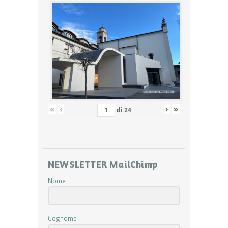
«
‹
›
»
di
24
NEWSLETTER MailChimp
Nome
Cognome