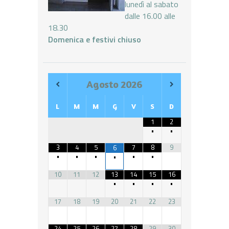
lunedì al sabato
dalle 16.00 alle
18.30
Domenica e festivi chiuso
Agosto
2026
L
M
M
G
V
S
D
1
2
•
•
3
4
5
7
8
9
6
•
•
•
•
•
•
10
11
12
13
14
15
16
•
•
•
•
17
18
19
20
21
22
23
24
25
26
27
28
29
30