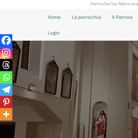
Parrocchia San Marco evan
Home
La parrocchia
Il Parroco
Login