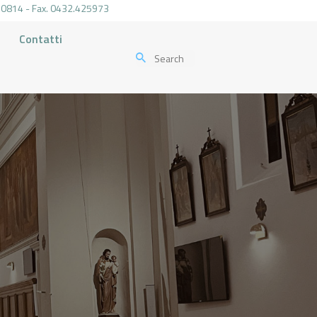
.470814 - Fax. 0432.425973
Contatti