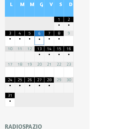
L
M
M
G
V
S
D
1
2
•
•
3
4
5
7
8
9
6
•
•
•
•
•
•
10
11
12
13
14
15
16
•
•
•
•
17
18
19
20
21
22
23
24
25
26
27
28
29
30
•
•
•
•
•
31
•
RADIOSPAZIO