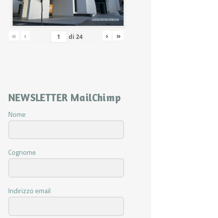
«
‹
›
»
di
24
NEWSLETTER MailChimp
Nome
Cognome
Indirizzo email