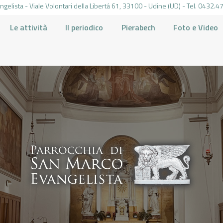
gelista - Viale Volontari della Libertá 61, 33100 - Udine (UD) - Tel. 0432
Le attività
Il periodico
Pierabech
Foto e Video
PARROCCHIA DI SAN MARCO UDINE
HOME
LA PARROCCHIA
IL PARROCO
LE ATTIVITÀ
IL PERIODICO
PIERABECH
FOTO E VIDEO