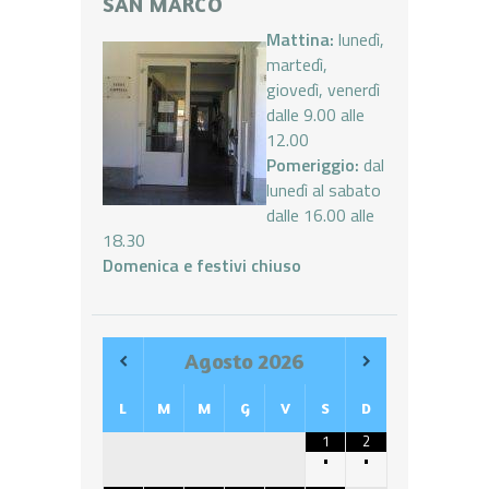
SAN MARCO
Mattina:
lunedì,
martedì,
giovedì, venerdì
dalle 9.00 alle
12.00
Pomeriggio:
dal
lunedì al sabato
dalle 16.00 alle
18.30
Domenica e festivi chiuso
Agosto
2026
L
M
M
G
V
S
D
1
2
•
•