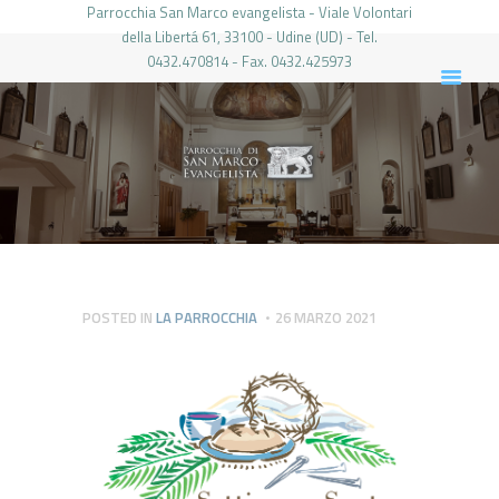
Parrocchia San Marco evangelista - Viale Volontari
della Libertá 61, 33100 - Udine (UD) - Tel.
0432.470814 - Fax. 0432.425973
PARROCCHIA DI SAN MARCO UDINE
HOME
LA PARROCCHIA
IL PARROCO
LE ATTIVITÀ
IL PERIODICO
PIERABECH
POSTED IN
LA PARROCCHIA
26 MARZO 2021
FOTO E VIDEO
CONTATTI
LOGIN