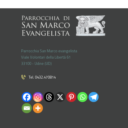
Parrocchia San Marco evangelista
Viale Volontari della Libertá 61
33100 - Udine (UD)
Tel. 0432.470814