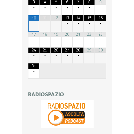
3
4
5
6
7
8
9
•
•
•
•
•
•
11
12
13
14
15
16
10
•
•
•
•
17
18
19
20
21
22
23
24
25
26
27
28
29
30
•
•
•
•
•
31
•
RADIOSPAZIO