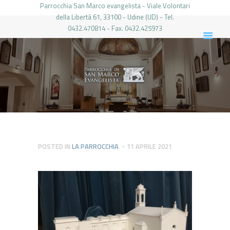
Parrocchia San Marco evangelista - Viale Volontari
della Libertá 61, 33100 - Udine (UD) - Tel.
0432.470814 - Fax. 0432.425973
PARROCCHIA DI SAN MARCO UDINE
HOME
LA PARROCCHIA
IL PARROCO
LE ATTIVITÀ
IL PERIODICO
PIERABECH
POSTED IN
LA PARROCCHIA
11 APRILE 2021
FOTO E VIDEO
CONTATTI
LOGIN