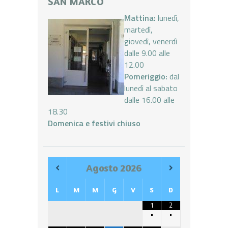
SAN MARCO
Mattina:
lunedì,
martedì,
giovedì, venerdì
dalle 9.00 alle
12.00
Pomeriggio:
dal
lunedì al sabato
dalle 16.00 alle
18.30
Domenica e festivi chiuso
Agosto
2026
L
M
M
G
V
S
D
1
2
•
•