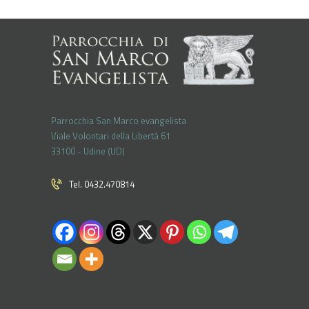
Parrocchia San Marco evangelista
Viale Volontari della Libertá 61
33100 - Udine (UD)
Tel. 0432.470814