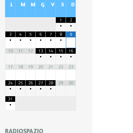
L
M
M
G
V
S
D
1
2
•
•
3
4
5
6
7
8
9
•
•
•
•
•
•
10
11
12
13
14
15
16
•
•
•
•
17
18
19
20
21
22
23
24
25
26
27
28
29
30
•
•
•
•
•
31
•
RADIOSPAZIO