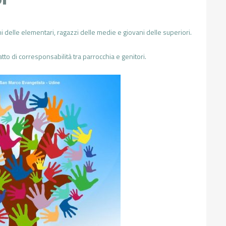
bini delle elementari, ragazzi delle medie e giovani delle superiori.
tto di corresponsabilità tra parrocchia e genitori.