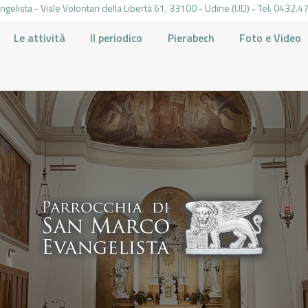
gelista - Viale Volontari della Libertá 61, 33100 - Udine (UD) - Tel. 0432
Le attività
Il periodico
Pierabech
Foto e Video
PARROCCHIA DI SAN MARCO UDINE
HOME
LA PARROCCHIA
IL PARROCO
LE ATTIVITÀ
IL PERIODICO
PIERABECH
FOTO E VIDEO