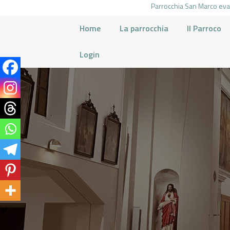
Parrocchia San Marco evan
Home
La parrocchia
Il Parroco
Login