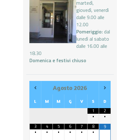
martedì,
giovedì, venerdì
dalle 9.00 alle
12.00
Pomeriggio:
dal
lunedì al sabato
dalle 16.00 alle
18.30
Domenica e festivi chiuso
Agosto
2026
L
M
M
G
V
S
D
1
2
•
•
3
4
5
6
7
8
9
•
•
•
•
•
•