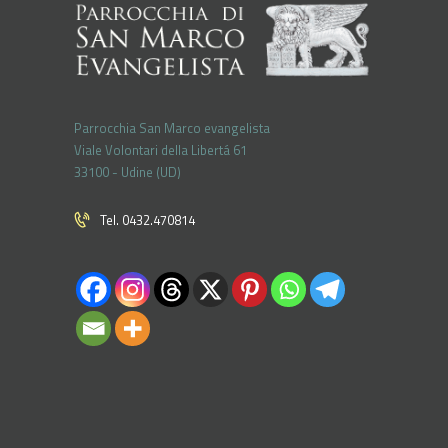
Parrocchia San Marco evangelista
Viale Volontari della Libertá 61
33100 - Udine (UD)
Tel. 0432.470814