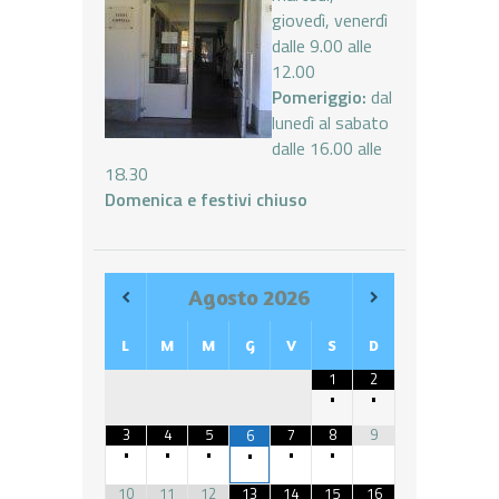
giovedì, venerdì
dalle 9.00 alle
12.00
Pomeriggio:
dal
lunedì al sabato
dalle 16.00 alle
18.30
Domenica e festivi chiuso
Agosto
2026
L
M
M
G
V
S
D
1
2
•
•
3
4
5
7
8
9
6
•
•
•
•
•
•
10
11
12
13
14
15
16