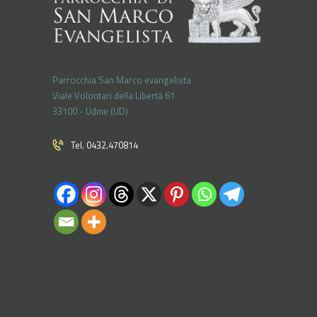
Parrocchia San Marco evangelista
Viale Volontari della Libertá 61
33100 - Udine (UD)
Tel. 0432.470814