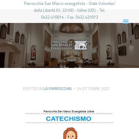
Parrocchia San Marco evangelista - Viale Volontari
della Libertá 61, 33100 - Udine (UD) - Tel.
0432.470814 - Fax. 0432.425973
PARROCCHIA DI SAN MARCO UDINE
HOME
LA PARROCCHIA
IL PARROCO
LE ATTIVITÀ
IL PERIODICO
PIERABECH
POSTED IN
LA PARROCCHIA
24 OTTOBRE 2021
FOTO E VIDEO
CONTATTI
LOGIN