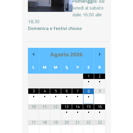
Pomeriggio:
dal
lunedì al sabato
dalle 16.00 alle
18.30
Domenica e festivi chiuso
Agosto
2026
L
M
M
G
V
S
D
1
2
•
•
3
4
5
6
7
9
8
•
•
•
•
•
•
10
11
12
13
14
15
16
•
•
•
•
17
18
19
20
21
22
23