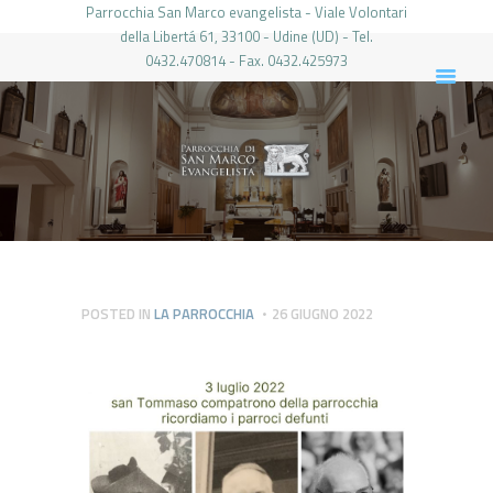
Parrocchia San Marco evangelista - Viale Volontari
della Libertá 61, 33100 - Udine (UD) - Tel.
0432.470814 - Fax. 0432.425973
PARROCCHIA DI SAN MARCO UDINE
HOME
LA PARROCCHIA
IL PARROCO
LE ATTIVITÀ
IL PERIODICO
PIERABECH
POSTED IN
LA PARROCCHIA
26 GIUGNO 2022
FOTO E VIDEO
CONTATTI
LOGIN