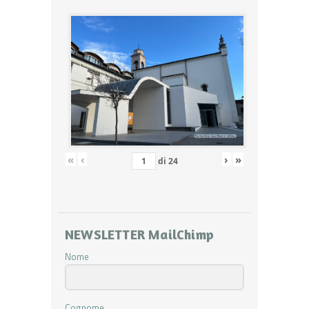
«
‹
›
»
di
24
NEWSLETTER MailChimp
Nome
Cognome