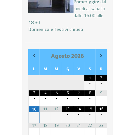
Pomeriggio:
dal
lunedì al sabato
dalle 16.00 alle
18.30
Domenica e festivi chiuso
Agosto
2026
L
M
M
G
V
S
D
1
2
•
•
3
4
5
6
7
8
9
•
•
•
•
•
•
11
12
13
14
15
16
10
•
•
•
•
17
18
19
20
21
22
23