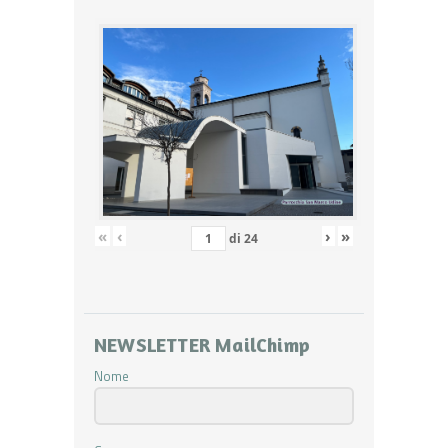
«
‹
›
»
di
24
NEWSLETTER MailChimp
Nome