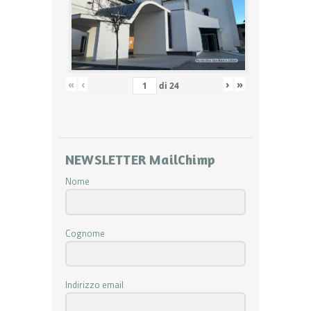
«
‹
›
»
di
24
NEWSLETTER MailChimp
Nome
Cognome
Indirizzo email