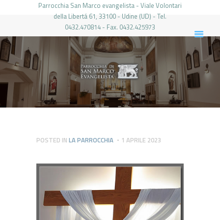
Parrocchia San Marco evangelista - Viale Volontari
della Libertá 61, 33100 - Udine (UD) - Tel.
0432.470814 - Fax. 0432.425973
PARROCCHIA DI SAN MARCO UDINE
HOME
LA PARROCCHIA
IL PARROCO
LE ATTIVITÀ
IL PERIODICO
PIERABECH
POSTED IN
LA PARROCCHIA
1 APRILE 2023
FOTO E VIDEO
CONTATTI
LOGIN