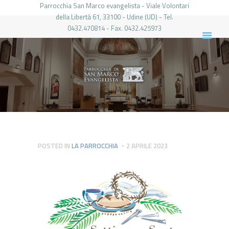
Parrocchia San Marco evangelista - Viale Volontari
della Libertá 61, 33100 - Udine (UD) - Tel.
0432.470814 - Fax. 0432.425973
PARROCCHIA DI SAN MARCO UDINE
HOME
LA PARROCCHIA
IL PARROCO
LE ATTIVITÀ
IL PERIODICO
PIERABECH
POSTED IN
LA PARROCCHIA
2 APRILE 2023
FOTO E VIDEO
CONTATTI
LOGIN