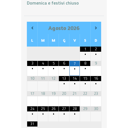
Domenica e festivi chiuso
Agosto
2026
L
M
M
G
V
S
D
1
2
•
•
3
4
5
6
8
9
7
•
•
•
•
•
•
10
11
12
13
14
15
16
•
•
•
•
17
18
19
20
21
22
23
24
25
26
27
28
29
30
•
•
•
•
•
31