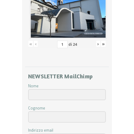
«
‹
›
»
di
24
NEWSLETTER MailChimp
Nome
Cognome
Indirizzo email