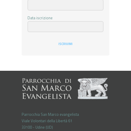
Data iscrizione
ISCRIVIMI
Parrocchia San Marco evangelista
Viale Volontari della Libertá 61
33100 - Udine (UD)