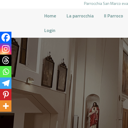
Parrocchia San Marco evan
Home
La parrocchia
Il Parroco
Login