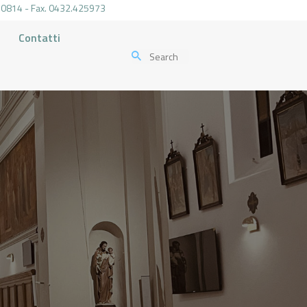
.470814 - Fax. 0432.425973
Contatti