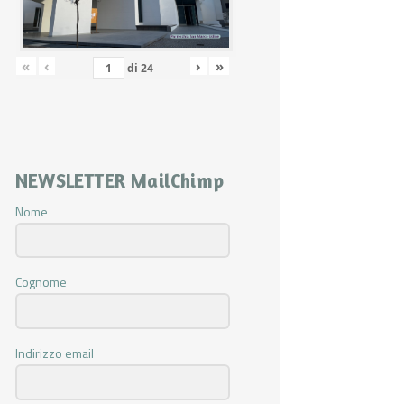
«
‹
›
»
di
24
NEWSLETTER MailChimp
Nome
Cognome
Indirizzo email