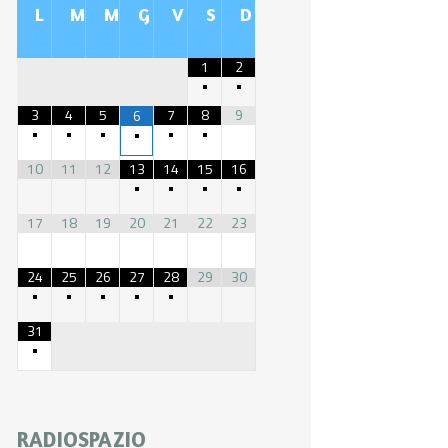
L
M
M
G
V
S
D
1
2
•
•
3
4
5
7
8
9
6
•
•
•
•
•
•
10
11
12
13
14
15
16
•
•
•
•
17
18
19
20
21
22
23
24
25
26
27
28
29
30
•
•
•
•
•
31
•
RADIOSPAZIO