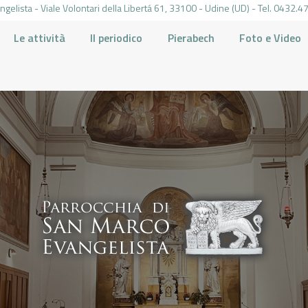
gelista - Viale Volontari della Libertá 61, 33100 - Udine (UD) - Tel. 0432
Le attività
Il periodico
Pierabech
Foto e Video
PARROCCHIA DI SAN MARCO UDINE
HOME
LA PARROCCHIA
IL PARROCO
LE ATTIVITÀ
IL PERIODICO
PIERABECH
FOTO E VIDEO