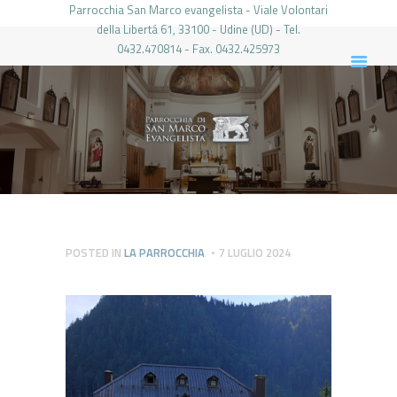
Parrocchia San Marco evangelista - Viale Volontari
della Libertá 61, 33100 - Udine (UD) - Tel.
0432.470814 - Fax. 0432.425973
PARROCCHIA DI SAN MARCO UDINE
HOME
LA PARROCCHIA
IL PARROCO
LE ATTIVITÀ
IL PERIODICO
PIERABECH
POSTED IN
LA PARROCCHIA
7 LUGLIO 2024
FOTO E VIDEO
CONTATTI
LOGIN