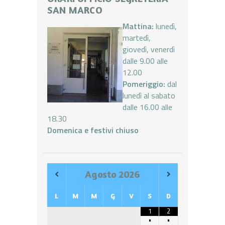
SAN MARCO
Mattina:
lunedì,
martedì,
giovedì, venerdì
dalle 9.00 alle
12.00
Pomeriggio:
dal
lunedì al sabato
dalle 16.00 alle
18.30
Domenica e festivi chiuso
Agosto
2026
L
M
M
G
V
S
D
1
2
•
•