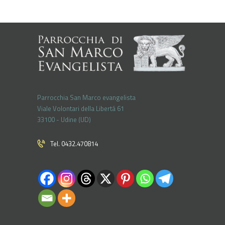
Parrocchia San Marco evangelista
Viale Volontari della Libertá 61
33100 - Udine (UD)
Tel. 0432.470814