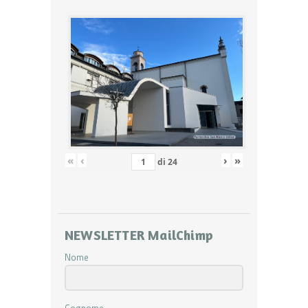
«
‹
›
»
di
24
NEWSLETTER MailChimp
Nome