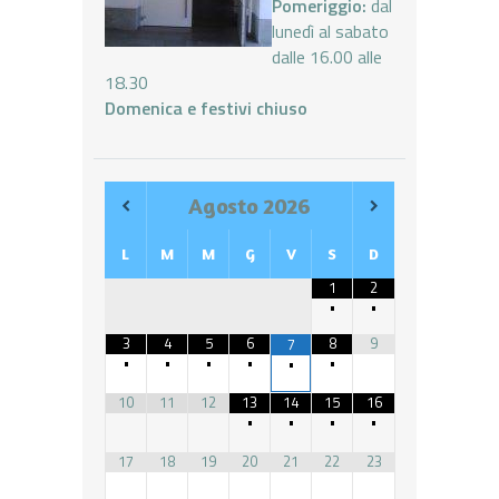
Pomeriggio:
dal
lunedì al sabato
dalle 16.00 alle
18.30
Domenica e festivi chiuso
Agosto
2026
L
M
M
G
V
S
D
1
2
•
•
3
4
5
6
8
9
7
•
•
•
•
•
•
10
11
12
13
14
15
16
•
•
•
•
17
18
19
20
21
22
23