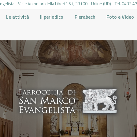
gelista - Viale Volontari della Libertá 61, 33100 - Udine (UD) - Tel. 0432
Le attività
Il periodico
Pierabech
Foto e Video
PARROCCHIA DI SAN MARCO UDINE
HOME
LA PARROCCHIA
IL PARROCO
LE ATTIVITÀ
IL PERIODICO
PIERABECH
FOTO E VIDEO