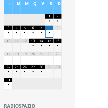
L
M
M
G
V
S
D
1
2
•
•
3
4
5
6
7
9
8
•
•
•
•
•
•
10
11
12
13
14
15
16
•
•
•
•
17
18
19
20
21
22
23
24
25
26
27
28
29
30
•
•
•
•
•
31
•
RADIOSPAZIO