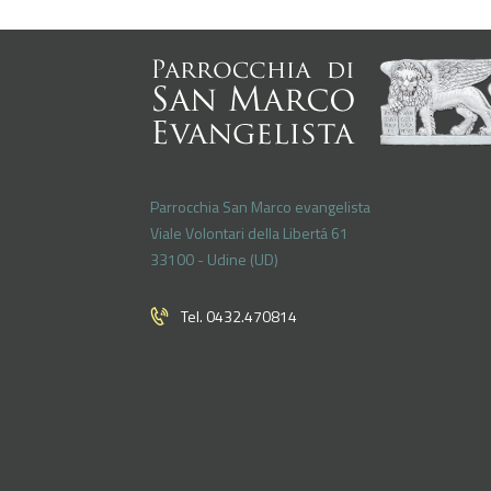
Parrocchia San Marco evangelista
Viale Volontari della Libertá 61
33100 - Udine (UD)
Tel. 0432.470814