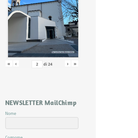
«
‹
›
»
di
24
NEWSLETTER MailChimp
Nome
Cognome