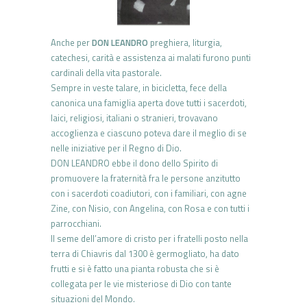
Anche per
DON LEANDRO
preghiera, liturgia,
catechesi, carità e assistenza ai malati furono punti
cardinali della vita pastorale.
Sempre in veste talare, in bicicletta, fece della
canonica una famiglia aperta dove tutti i sacerdoti,
laici, religiosi, italiani o stranieri, trovavano
accoglienza e ciascuno poteva dare il meglio di se
nelle iniziative per il Regno di Dio.
DON LEANDRO ebbe il dono dello Spirito di
promuovere la fraternità fra le persone anzitutto
con i sacerdoti coadiutori, con i familiari, con agne
Zine, con Nisio, con Angelina, con Rosa e con tutti i
parrocchiani.
Il seme dell’amore di cristo per i fratelli posto nella
terra di Chiavris dal 1300 è germogliato, ha dato
frutti e si è fatto una pianta robusta che si è
collegata per le vie misteriose di Dio con tante
situazioni del Mondo.