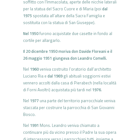
soffitto con l’Immacolata, aperte delle nicchie laterali
per la statua del Sacro Cuore e di Maria (poi
dal
1975
spostata all’altare della Sacra Famiglia e
sostituita con la statua di San Giuseppe).
Nel 1950
furono acquistate due casette in fondo al
cortile per allargarlo.
Il 20 dicembre 1950 moriva don Davide Floreani e il
26 maggio 1951 giungeva don Leandro Comelli.
Nel
1960
veniva costruito l’oratorio dall’architetto
Luciano Ria e
dal 1969
gli abituali soggiorni estivi
vennero accolti dalla casa di Pierabech (nella località
di Forni Avoltri) acquistata più tardi nel
1976
.
Nel
1977
una parte del territorio parrocchiale veniva
staccata per costruire la parrocchia di San Giovanni
Bosco.
Nel
1991
Mons. Leandro veniva chiamato a
continuare più da vicino presso il Padre la sua opera
di intercessore verso i parrocchiani tutti, insieme a