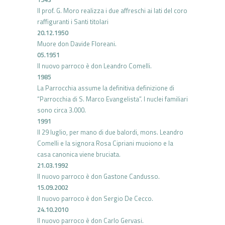
Il prof. G. Moro realizza i due affreschi ai lati del coro
raffiguranti i Santi titolari
20.12.1950
Muore don Davide Floreani.
05.1951
Il nuovo parroco è don Leandro Comelli.
1985
La Parrocchia assume la definitiva definizione di
“Parrocchia di S. Marco Evangelista”. I nuclei familiari
sono circa 3.000.
1991
Il 29 luglio, per mano di due balordi, mons. Leandro
Comelli e la signora Rosa Cipriani muoiono e la
casa canonica viene bruciata.
21.03.1992
Il nuovo parroco è don Gastone Candusso.
15.09.2002
Il nuovo parroco è don Sergio De Cecco.
24.10.2010
Il nuovo parroco è don Carlo Gervasi.