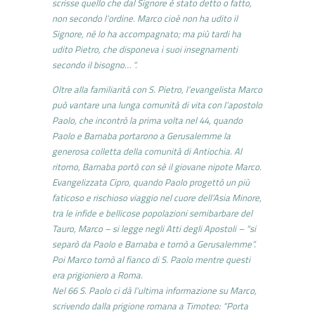
scrisse quello che dal Signore è stato detto o fatto,
non secondo l’ordine. Marco cioè non ha udito il
Signore, né lo ha accompagnato; ma più tardi ha
udito Pietro, che disponeva i suoi insegnamenti
secondo il bisogno… “.
Oltre alla familiarità con S. Pietro, l’evangelista Marco
può vantare una lunga comunità di vita con l’apostolo
Paolo, che incontrò la prima volta nel 44, quando
Paolo e Barnaba portarono a Gerusalemme la
generosa colletta della comunità di Antiochia. Al
ritorno, Barnaba portò con sè il giovane nipote Marco.
Evangelizzata Cipro, quando Paolo progettò un più
faticoso e rischioso viaggio nel cuore dell’Asia Minore,
tra le infide e bellicose popolazioni semibarbare del
Tauro, Marco – si legge negli Atti degli Apostoli – “si
separò da Paolo e Barnaba e tornò a Gerusalemme”.
Poi Marco tornò al fianco di S. Paolo mentre questi
era prigioniero a Roma.
Nel 66 S. Paolo ci dà l’ultima informazione su Marco,
scrivendo dalla prigione romana a Timoteo: “Porta