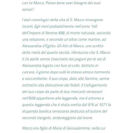
con te Marco. Posso bene aver bisogno dei suoi
servizi”.
I dati cronologici della vita di S. Marco rimangono
incerti. Egli morì probabilmente nell’anno 140
dell’impero di Nerone (68), di morte naturale, secondo
una relazione, e secondo un’altra come martire, ad
Alessandria d’Egitto. Gli Atti di Marco, uno scritto
della metà del quarto secolo, riferiscono che S. Marco
il 24 aprile venne trascinato dai pagani per le vie di
Alessandria legato con funi al collo. Gettato in
carcere, il giorno dopo subì lo stesso atroce tormento
e soccombette. Il suo corpo, dato alle fiamme, venne
sottratto alla distruzione dai fedeli. Il trafugamento
del suo corpo da parte di due mercanti veneziani
nell’828 appartiene alla leggenda, ma è attorno a
questa leggenda che è stata eretta dal 976 al 1071 la
stupenda basilica veneziana dedicata all’autore del
secondo Vangelo, simboleggiato dal leone.
Marco era figlio di Maria di Gerusalemme, nella cui