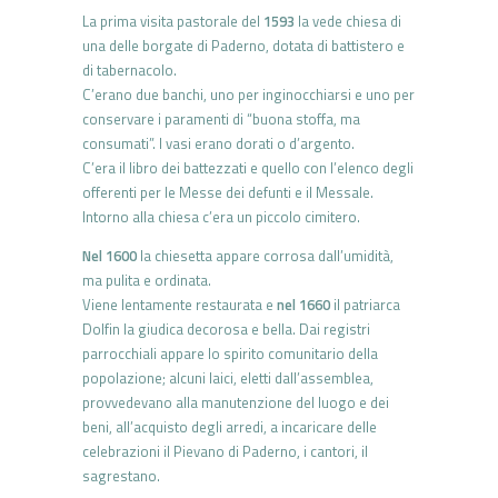
La prima visita pastorale del
1593
la vede chiesa di
una delle borgate di Paderno, dotata di battistero e
di tabernacolo.
C’erano due banchi, uno per inginocchiarsi e uno per
conservare i paramenti di “buona stoffa, ma
consumati”. I vasi erano dorati o d’argento.
C’era il libro dei battezzati e quello con l’elenco degli
offerenti per le Messe dei defunti e il Messale.
Intorno alla chiesa c’era un piccolo cimitero.
Nel 1600
la chiesetta appare corrosa dall’umidità,
ma pulita e ordinata.
Viene lentamente restaurata e
nel 1660
il patriarca
Dolfin la giudica decorosa e bella. Dai registri
parrocchiali appare lo spirito comunitario della
popolazione; alcuni laici, eletti dall’assemblea,
provvedevano alla manutenzione del luogo e dei
beni, all’acquisto degli arredi, a incaricare delle
celebrazioni il Pievano di Paderno, i cantori, il
sagrestano.