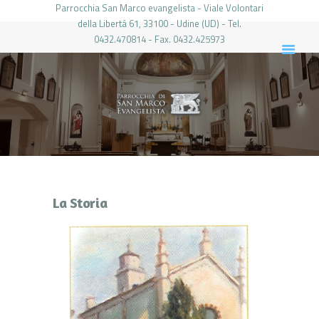
Parrocchia San Marco evangelista - Viale Volontari
della Libertá 61, 33100 - Udine (UD) - Tel.
0432.470814 - Fax. 0432.425973
PARROCCHIA DI SAN MARCO UDINE
HOME
LA PARROCCHIA
IL PARROCO
LE ATTIVITÀ
IL PERIODICO
PIERABECH
La Storia
FOTO E VIDEO
CONTATTI
LOGIN