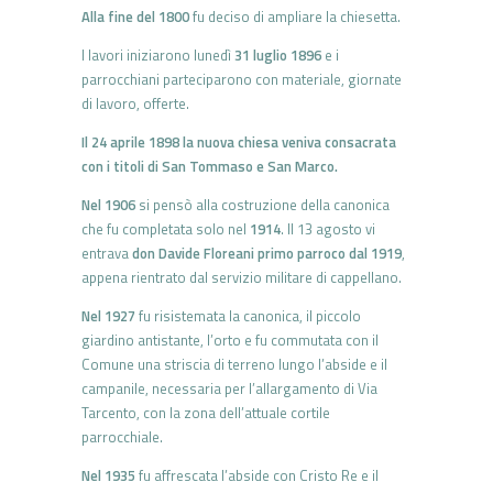
Alla fine del 1800
fu deciso di ampliare la chiesetta.
I lavori iniziarono lunedì
31 luglio 1896
e i
parrocchiani parteciparono con materiale, giornate
di lavoro, offerte.
Il 24 aprile 1898 la nuova chiesa veniva consacrata
con i titoli di San Tommaso e San Marco.
Nel 1906
si pensò alla costruzione della canonica
che fu completata solo nel
1914
. Il 13 agosto vi
entrava
don Davide Floreani primo parroco dal 1919
,
appena rientrato dal servizio militare di cappellano.
Nel 1927
fu risistemata la canonica, il piccolo
giardino antistante, l’orto e fu commutata con il
Comune una striscia di terreno lungo l’abside e il
campanile, necessaria per l’allargamento di Via
Tarcento, con la zona dell’attuale cortile
parrocchiale.
Nel 1935
fu affrescata l’abside con Cristo Re e il