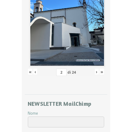
«
‹
›
»
di
24
NEWSLETTER MailChimp
Nome