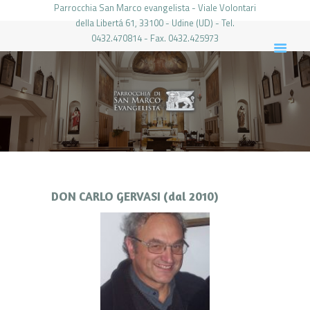
Parrocchia San Marco evangelista - Viale Volontari
della Libertá 61, 33100 - Udine (UD) - Tel.
0432.470814 - Fax. 0432.425973
PARROCCHIA DI SAN MARCO UDINE
HOME
LA PARROCCHIA
IL PARROCO
LE ATTIVITÀ
IL PERIODICO
PIERABECH
DON CARLO GERVASI (dal 2010)
FOTO E VIDEO
CONTATTI
LOGIN