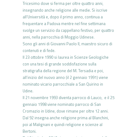
Tricesimo dove si ferma per oltre quattro anni,
insegnando anche religione alle medie. Si iscrive
all’Università e, dopo il primo anno, continua a
frequentare a Padova mentre nel fine settimana
svolge un servizio da cappellano festivo, per quattro
anni, nella parrocchia di Moggio Udinese.
Sono gli anni di Giovanni Paolo II, maestro sicuro di
contenuti e di fede.
Il 23 ottobre 1990 si laurea in Scienze Geologiche
con una tesi di grande soddisfazione sulla
stratigrafia della regione del M. Tersadia e poi,
all’inizio del nuovo anno (il 2 gennaio 1991) viene
nominato vicario parrocchiale a San Quirino in
Udine.
Il 21 novembre 1993 diventa parroco di Lauco, e il 25
gennaio 1998 viene nominato parroco di San
Cromazio in Udine, dove rimane per oltre 12 anni.
Dal 92 insegna anche religione prima al Blanchini,
poi al Malignani e quindi religione e scienze al
Bertoni.