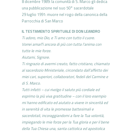
8 dicembre 1989: la comunità di S. Marco gli dedica
una pubblicazione nel suo 50° sacerdotale
29 luglio 1991: muore nel rogo della canonica della
Parrocchia di San Marco
IL TESTAMENTO SPIRITUALE DI DON LEANDRO
Ti adoro, mio Dio, e Ti amo con tutto il cuore.
Vorrei amarTi ancora di più con tutta l’anima con
tutte le mie forze.
Aiutami, Signore.
Ti ringrazio di avermi creato, fatto cristiano, chiamato
al sacerdozio Ministeriale, circondato dall’affetto dei
miei cari, superiori, collaboratori, fedeli del Carmine e
di S. Marco.
Tutti infatti – cui rivolgo il saluto più cordiale ed
esprimo la più viva gratitudine – con il loro esempio
mi hanno edificato ed aiutato a vivere in sincerità ed
in serenità di vita le promesse battesimali e
sacerdotali, incoraggiandomi a fare la Tua volontà,
impiegando le mie forze per la Tua gloria e per il bene
della Tua Chiesa una, santa cattolica ed apostolica