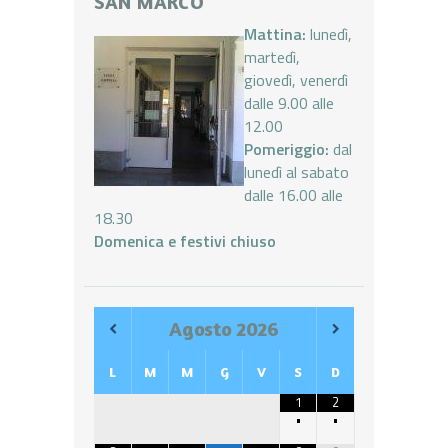
SAN MARCO
Mattina:
lunedì,
martedì,
giovedì, venerdì
dalle 9.00 alle
12.00
Pomeriggio:
dal
lunedì al sabato
dalle 16.00 alle
18.30
Domenica e festivi chiuso
Agosto
2026
L
M
M
G
V
S
D
1
2
•
•