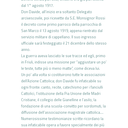
dal 1° agosto 1917.
Don Davide, all’inizio era soltanto Delegato
arcivescovile, poi ricevette da S.E. Monsignor Rossi
il decreto come primo parroco della parrocchia di
San Marco il 13 agosto 1919, appena rientrato dal
servizio militare di cappellano. Il suo ingresso
ufficiale sarà festeggiato il 21 dicembre dello stesso
anno.
La guerra aveva lasciato le sue tracce ed egli, primo
in Friuli, indisse una missione per “aggiustare un po’
le teste, tutte più o meno matte”, come diceva lui.
Un po’ alla volta si costituirono tutte le associazioni
dell’Azione Cattolica; don Davide fu infaticabile su
ogni fronte: canto, recite, catechismo per i fanciulli
Cattolici, l’istituzione della Pia Unione delle Madri
Cristiane, il collegio delle Gianelline e l’asilo, la
fondazione di una scuola-convitto per sordomuti, la
diffusione dell’associazione magistrale cattolica….
Numerosissime testimonianze scritte ricordano la
sua infaticabile opera a favore specialmente dei più