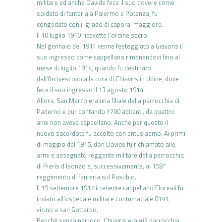
militare ed anche Davide fece il suo dovere come
soldato di fanteria a Palermo e Potenza; fu
congedato con il grado di caporal maggiore.
Il 10 luglio 1910 ricevette l’ordine sacro.
Nel gennaio del 1911 venne festeggiato a Giavons il
suo ingresso come cappellano rimanendovi fino al
mese di luglio 1914, quando fu destinato
dall’Arcivescovo alla cura di Chiavris in Udine, dove
fece il suo ingresso il 13 agosto 1914.
Allora, San Marco era una filiale della parrocchia di
Paderno e pur contando 1700 abitanti, da quattro
anni non aveva cappellano. Anche per questo il
nuovo sacerdote fu accolto con entusiasmo. Ai primi
di maggio del 1915, don Davide fu richiamato alle
armi e assegnato reggente militare della parrocchia
di Pieris d’Isonzo e, successivamente, al 158°
reggimento di fanteria sul Pasubio.
Il 19 settembre 1917 il tenente cappellano Floreali fu
inviato all’ospedale militare contumaciale 0141,
vicino a san Gottardo.
Benché senza parroco, Chiavris era già parrocchia