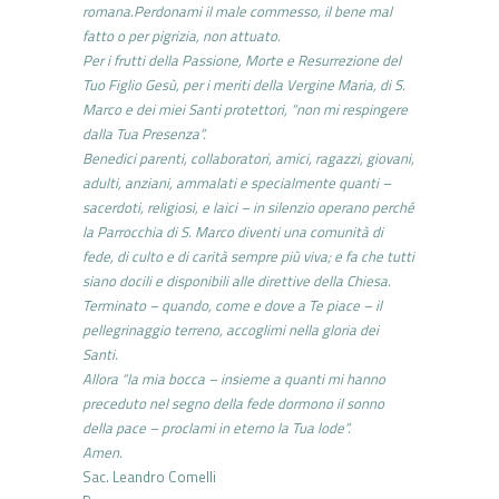
romana.Perdonami il male commesso, il bene mal
fatto o per pigrizia, non attuato.
Per i frutti della Passione, Morte e Resurrezione del
Tuo Figlio Gesù, per i meriti della Vergine Maria, di S.
Marco e dei miei Santi protettori, “non mi respingere
dalla Tua Presenza”.
Benedici parenti, collaboratori, amici, ragazzi, giovani,
adulti, anziani, ammalati e specialmente quanti –
sacerdoti, religiosi, e laici – in silenzio operano perché
la Parrocchia di S. Marco diventi una comunità di
fede, di culto e di carità sempre più viva; e fa che tutti
siano docili e disponibili alle direttive della Chiesa.
Terminato – quando, come e dove a Te piace – il
pellegrinaggio terreno, accoglimi nella gloria dei
Santi.
Allora “la mia bocca – insieme a quanti mi hanno
preceduto nel segno della fede dormono il sonno
della pace – proclami in eterno la Tua lode”.
Amen.
Sac. Leandro Comelli