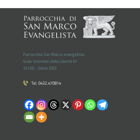
Parrocchia San Marco evangelista
Viale Volontari della Libertá 61
33100 - Udine (UD)
Tel. 0432.470814