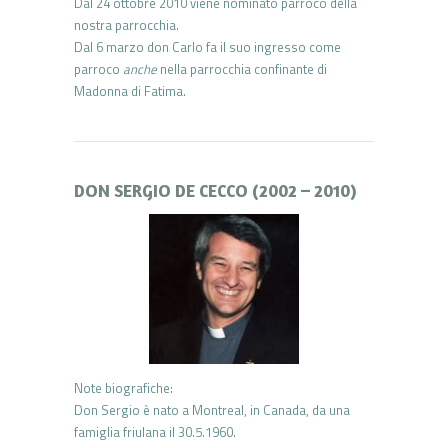
Dal 24 ottobre 2010 viene nominato parroco della
nostra parrocchia.
Dal 6 marzo don Carlo fa il suo ingresso come
parroco
anche
nella parrocchia confinante di
Madonna di Fatima.
DON SERGIO DE CECCO (2002 – 2010)
Note biografiche:
Don Sergio è nato a Montreal, in Canada, da una
famiglia friulana il 30.5.1960.