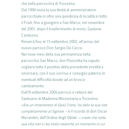
che nella parrocchia di Tricesimo.
Dal 1990 inizia la sua ttività di amministratore
parrocchiale in oltre una quindicina di località in tutto
il Friuli, fino a giungere a San Marco, nel novembre
del 2001, dopo il trasferimento di mons. Gastone
Candusso.
Rimarrà fino al 15 settembre 2002, all’arrivo del
nuovo parroco Don Sergio De Cecco.
Nei nove mesi della sua permanenza nella
parrocchia San Marco, don Plazzotta ha saputo
cogliere tutto il positivo della precedente eredità e
smorzare, con il suo sorriso e consiglio paterno le
eventuali difficoltà dovute ad un brusco
cambiamento.
Dall’8 settembre 2004 parroco e rettore del
Santuario di Madonna Missionaria a Tricesimo.
«
Era un innamorato di Gesù Cristo, ha dato la sua vita
completamente al Signore –
è il ricordo di don Oscar
Morandini, dell’Ordine degli Oblati
–; credo che nella
sua vita non ci sia stato neanche un momento in cui