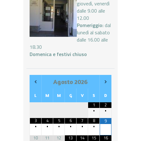
giovedì, venerdì
dalle 9.00 alle
12.00
Pomeriggio:
dal
lunedì al sabato
dalle 16.00 alle
18.30
Domenica e festivi chiuso
Agosto
2026
L
M
M
G
V
S
D
1
2
•
•
3
4
5
6
7
8
9
•
•
•
•
•
•
10
11
12
13
14
15
16