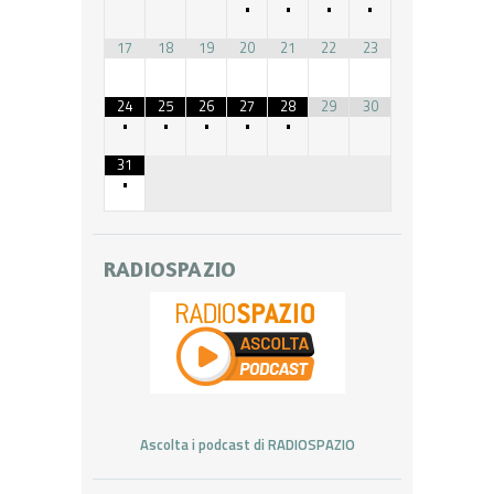
•
•
•
•
17
18
19
20
21
22
23
24
25
26
27
28
29
30
•
•
•
•
•
31
•
RADIOSPAZIO
Ascolta i podcast di RADIOSPAZIO