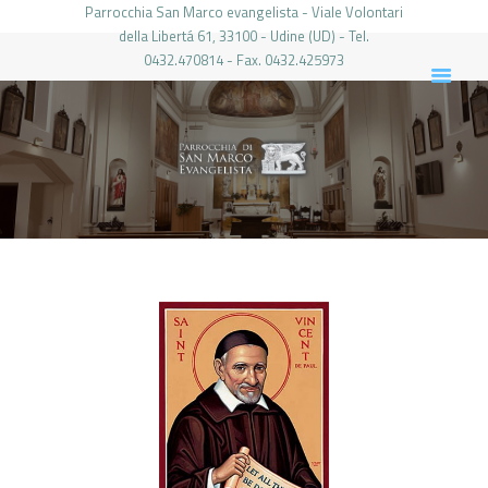
Parrocchia San Marco evangelista - Viale Volontari
della Libertá 61, 33100 - Udine (UD) - Tel.
0432.470814 - Fax. 0432.425973
PARROCCHIA DI SAN MARCO UDINE
HOME
LA PARROCCHIA
IL PARROCO
LE ATTIVITÀ
IL PERIODICO
PIERABECH
FOTO E VIDEO
CONTATTI
LOGIN