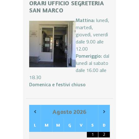
ORARI UFFICIO SEGRETERIA
SAN MARCO
Mattina:
lunedì,
martedì,
giovedì, venerdì
dalle 9.00 alle
12.00
Pomeriggio:
dal
lunedì al sabato
dalle 16.00 alle
18.30
Domenica e festivi chiuso
Agosto
2026
L
M
M
G
V
S
D
1
2