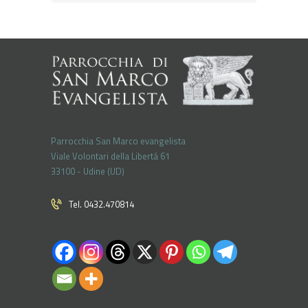
Parrocchia San Marco evangelista
Viale Volontari della Libertá 61
33100 - Udine (UD)
Tel. 0432.470814