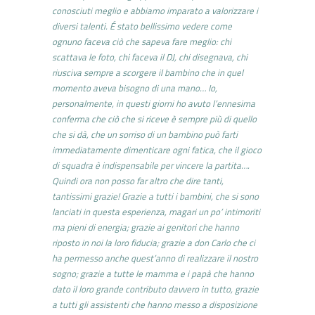
conosciuti meglio e abbiamo imparato a valorizzare i
diversi talenti. É stato bellissimo vedere come
ognuno faceva ciò che sapeva fare meglio: chi
scattava le foto, chi faceva il DJ, chi disegnava, chi
riusciva sempre a scorgere il bambino che in quel
momento aveva bisogno di una mano… Io,
personalmente, in questi giorni ho avuto l’ennesima
conferma che ciò che si riceve è sempre più di quello
che si dà, che un sorriso di un bambino può farti
immediatamente dimenticare ogni fatica, che il gioco
di squadra è indispensabile per vincere la partita….
Quindi ora non posso far altro che dire tanti,
tantissimi grazie! Grazie a tutti i bambini, che si sono
lanciati in questa esperienza, magari un po’ intimoriti
ma pieni di energia; grazie ai genitori che hanno
riposto in noi la loro fiducia; grazie a don Carlo che ci
ha permesso anche quest’anno di realizzare il nostro
sogno; grazie a tutte le mamma e i papà che hanno
dato il loro grande contributo davvero in tutto, grazie
a tutti gli assistenti che hanno messo a disposizione