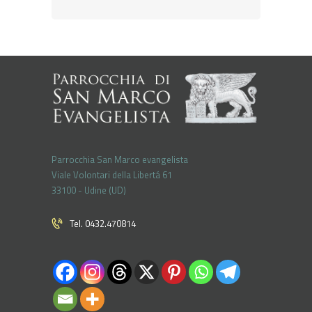
Parrocchia San Marco evangelista
Viale Volontari della Libertá 61
33100 - Udine (UD)
Tel. 0432.470814