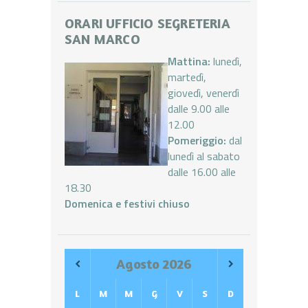
ORARI UFFICIO SEGRETERIA
SAN MARCO
Mattina:
lunedì,
martedì,
giovedì, venerdì
dalle 9.00 alle
12.00
Pomeriggio:
dal
lunedì al sabato
dalle 16.00 alle
18.30
Domenica e festivi chiuso
Agosto
2026
L
M
M
G
V
S
D