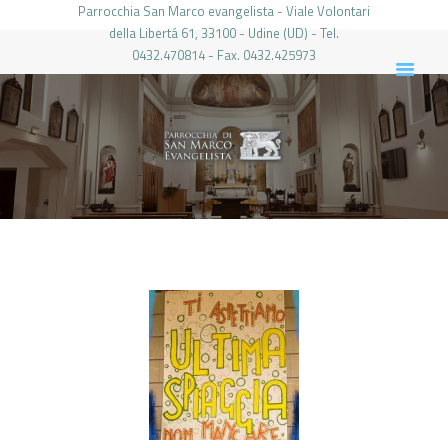
Parrocchia San Marco evangelista - Viale Volontari
della Libertá 61, 33100 - Udine (UD) - Tel.
0432.470814 - Fax. 0432.425973
PARROCCHIA DI SAN MARCO UDINE
HOME
LA PARROCCHIA
IL PARROCO
LE ATTIVITÀ
IL PERIODICO
PIERABECH
FOTO E VIDEO
CONTATTI
LOGIN