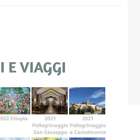
 E VIAGGI
2022 Etiopia
2021
2021
Pellegrinaggio
Pellegrinaggio
San Giuseppe
a Castelmonte