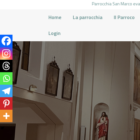
Parrocchia San Marco evan
Home
La parrocchia
Il Parroco
Login