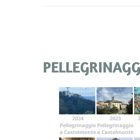
PELLEGRINAGGI
2024
2023
Pellegrinaggio
Pellegrinaggio
a Castelmonte
a Castelmonte