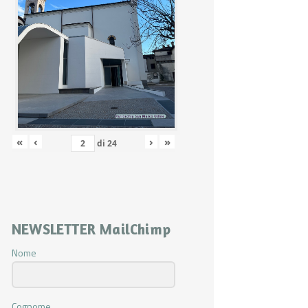
«
‹
›
»
di
24
NEWSLETTER MailChimp
Nome
Cognome