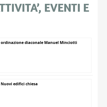
TIVITA’, EVENTI E
 ordinazione diaconale Manuel Minciotti
 Nuovi edifici chiesa