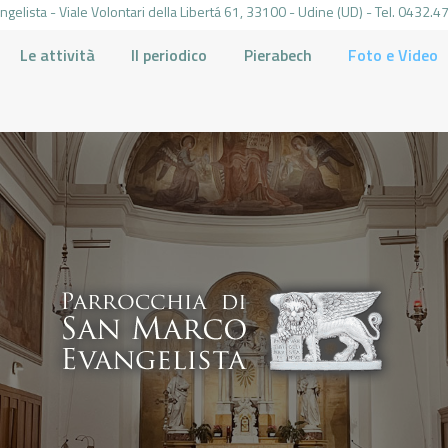
gelista - Viale Volontari della Libertá 61, 33100 - Udine (UD) - Tel. 0432
Le attività
Il periodico
Pierabech
Foto e Video
PARROCCHIA DI SAN MARCO UDINE
HOME
LA PARROCCHIA
IL PARROCO
LE ATTIVITÀ
IL PERIODICO
PIERABECH
FOTO E VIDEO