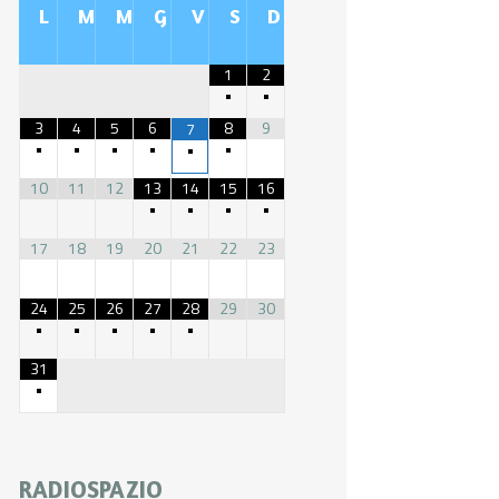
L
M
M
G
V
S
D
1
2
•
•
3
4
5
6
8
9
7
•
•
•
•
•
•
10
11
12
13
14
15
16
•
•
•
•
17
18
19
20
21
22
23
24
25
26
27
28
29
30
•
•
•
•
•
31
•
RADIOSPAZIO