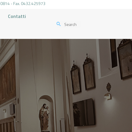
.470814 - Fax. 0432.425973
Contatti