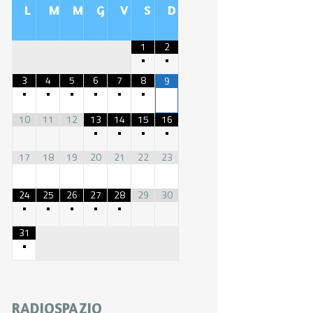
L
M
M
G
V
S
D
1
2
•
•
3
4
5
6
7
8
9
•
•
•
•
•
•
10
11
12
13
14
15
16
•
•
•
•
17
18
19
20
21
22
23
24
25
26
27
28
29
30
•
•
•
•
•
31
•
RADIOSPAZIO