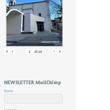
«
‹
›
»
di
24
NEWSLETTER MailChimp
Nome
Cognome