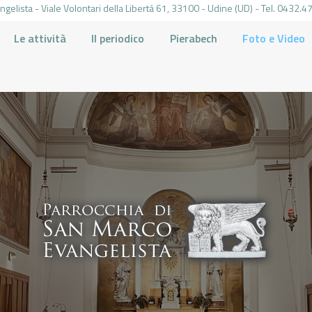
gelista - Viale Volontari della Libertá 61, 33100 - Udine (UD) - Tel. 0432
Le attività
Il periodico
Pierabech
Foto e Video
PARROCCHIA DI SAN MARCO UDINE
HOME
LA PARROCCHIA
IL PARROCO
LE ATTIVITÀ
IL PERIODICO
PIERABECH
FOTO E VIDEO