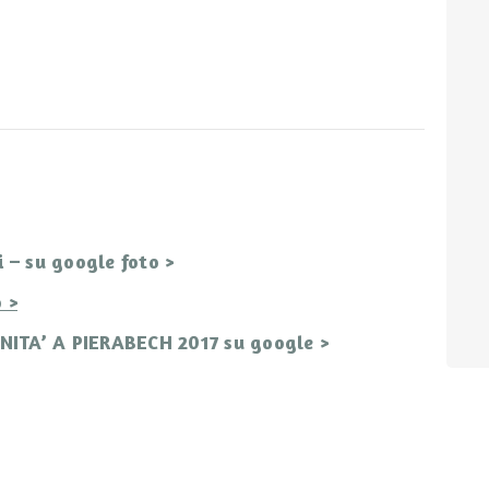
– su google foto >
 >
TA’ A PIERABECH 2017 su google >