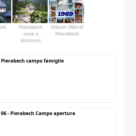
ech
Pierabech
Album 30le di
casa e
Pierabech
dintorni
 Pierabech campo famiglie
 06 - Pierabech Campo apertura