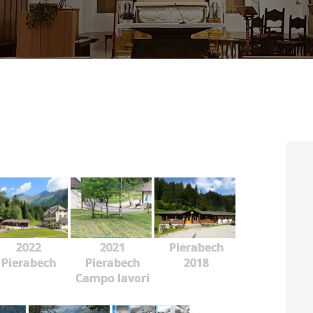
CONTATTI
LOGIN
2022
2021
Pierabech
Pierabech
Pierabech
2018
Campo lavori