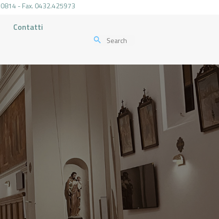
.470814 - Fax. 0432.425973
Contatti