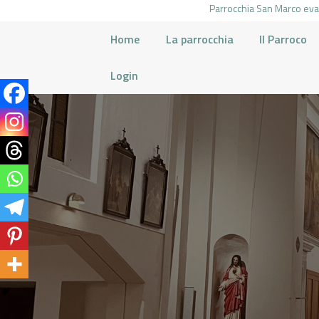
Parrocchia San Marco evan
Home
La parrocchia
Il Parroco
Login