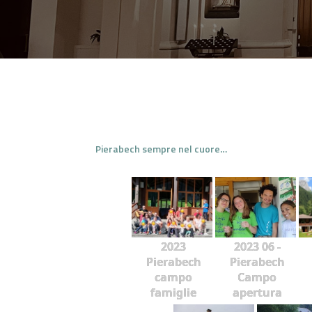
Pierabech sempre nel cuore…
2023
2023 06 -
Pierabech
Pierabech
campo
Campo
famiglie
apertura