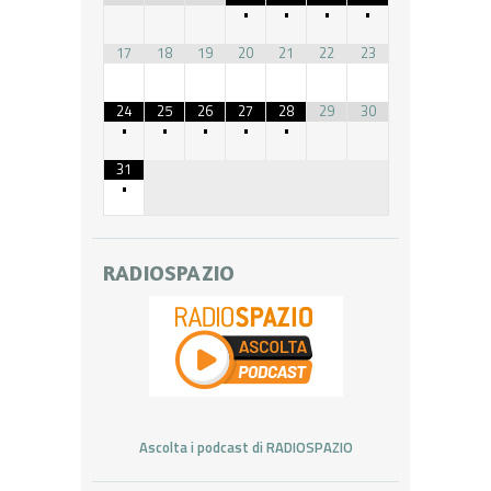
•
•
•
•
17
18
19
20
21
22
23
24
25
26
27
28
29
30
•
•
•
•
•
31
•
RADIOSPAZIO
Ascolta i podcast di RADIOSPAZIO