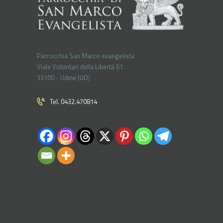
Parrocchia San Marco evangelista
Viale Volontari della Libertá 61
33100 - Udine (UD)
Tel. 0432.470814