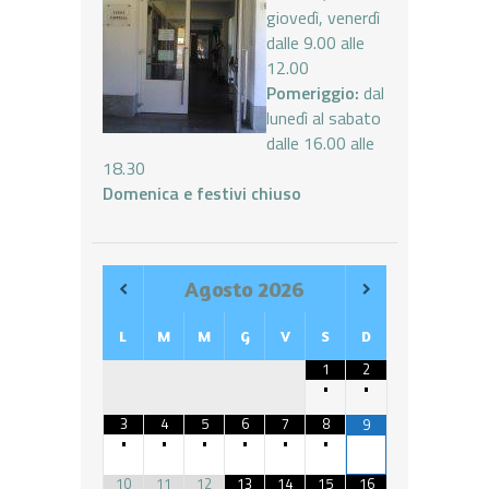
giovedì, venerdì
dalle 9.00 alle
12.00
Pomeriggio:
dal
lunedì al sabato
dalle 16.00 alle
18.30
Domenica e festivi chiuso
Agosto
2026
L
M
M
G
V
S
D
1
2
•
•
3
4
5
6
7
8
9
•
•
•
•
•
•
10
11
12
13
14
15
16