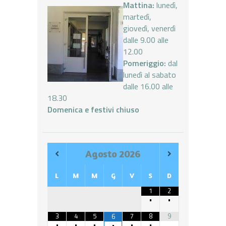
Mattina:
lunedì,
martedì,
giovedì, venerdì
dalle 9.00 alle
12.00
Pomeriggio:
dal
lunedì al sabato
dalle 16.00 alle
18.30
Domenica e festivi chiuso
Agosto
2026
L
M
M
G
V
S
D
1
2
•
•
3
4
5
7
8
9
6
•
•
•
•
•
•