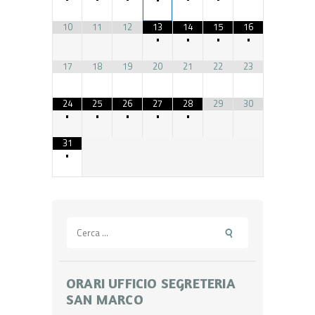
10
11
12
13
14
15
16
•
•
•
•
17
18
19
20
21
22
23
24
25
26
27
28
29
30
•
•
•
•
•
31
•
Ricerca
per:
ORARI UFFICIO SEGRETERIA
SAN MARCO