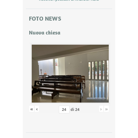
FOTO NEWS
Nuova chiesa
«
‹
›
»
di
24