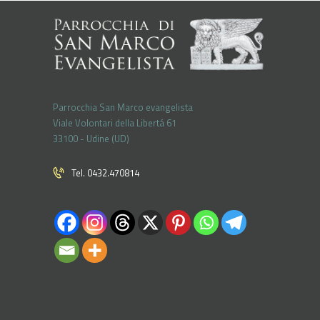
Parrocchia San Marco evangelista
Viale Volontari della Libertá 61
33100 - Udine (UD)
Tel. 0432.470814