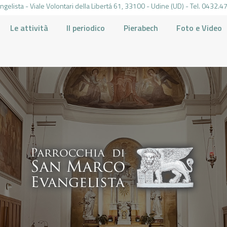
gelista - Viale Volontari della Libertá 61, 33100 - Udine (UD) - Tel. 0432
Le attività
Il periodico
Pierabech
Foto e Video
PARROCCHIA DI SAN MARCO UDINE
HOME
LA PARROCCHIA
IL PARROCO
LE ATTIVITÀ
IL PERIODICO
PIERABECH
FOTO E VIDEO