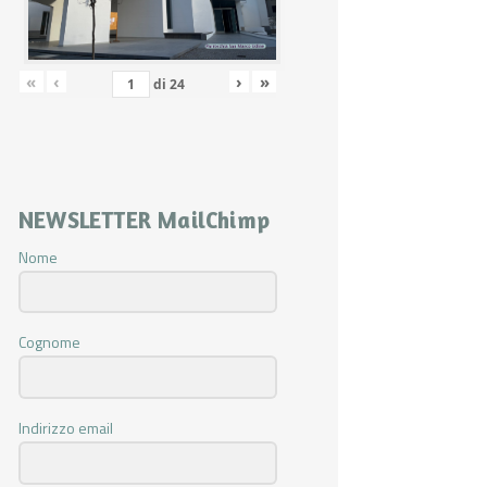
«
‹
›
»
di
24
NEWSLETTER MailChimp
Nome
Cognome
Indirizzo email