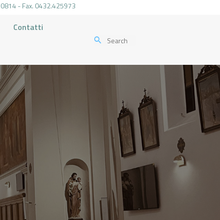
.470814 - Fax. 0432.425973
Contatti