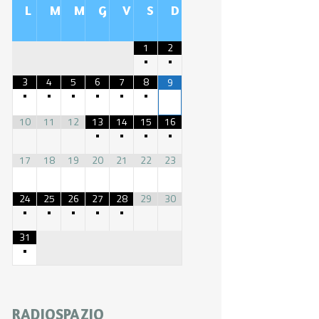
L
M
M
G
V
S
D
1
2
•
•
3
4
5
6
7
8
9
•
•
•
•
•
•
10
11
12
13
14
15
16
•
•
•
•
17
18
19
20
21
22
23
24
25
26
27
28
29
30
•
•
•
•
•
31
•
RADIOSPAZIO