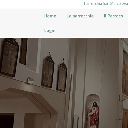
Parrocchia San Marco evan
Home
La parrocchia
Il Parroco
Login