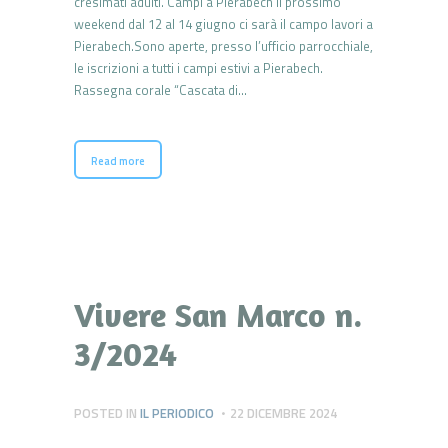
cresimati adulti. Campi a Pierabech Il prossimo
weekend dal 12 al 14 giugno ci sarà il campo lavori a
Pierabech.Sono aperte, presso l’ufficio parrocchiale,
le iscrizioni a tutti i campi estivi a Pierabech.
Rassegna corale “Cascata di…
Read more
Vivere San Marco n.
3/2024
POSTED IN
IL PERIODICO
22 DICEMBRE 2024