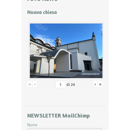
Nuova chiesa
«
‹
›
»
di
24
NEWSLETTER MailChimp
Nome