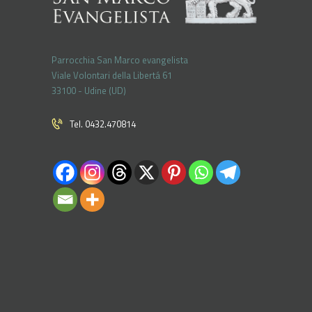
Parrocchia San Marco evangelista
Viale Volontari della Libertá 61
33100 - Udine (UD)
Tel. 0432.470814