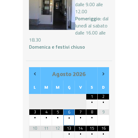
dalle 9.00 alle
12.00
Pomeriggio:
dal
lunedì al sabato
dalle 16.00 alle
18.30
Domenica e festivi chiuso
Agosto
2026
L
M
M
G
V
S
D
1
2
•
•
3
4
5
7
8
9
6
•
•
•
•
•
•
10
11
12
13
14
15
16
•
•
•
•