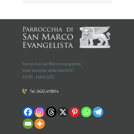
Parrocchia San Marco evangelista
Viale Volontari della Libertá 61
33100 - Udine (UD)
Tel. 0432.470814