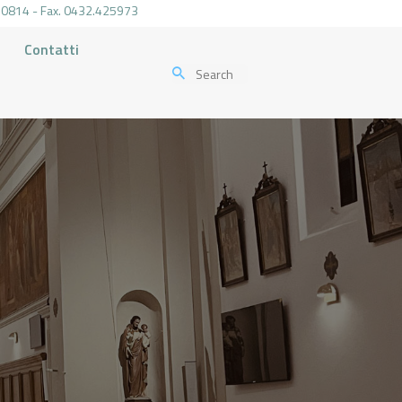
.470814 - Fax. 0432.425973
Contatti