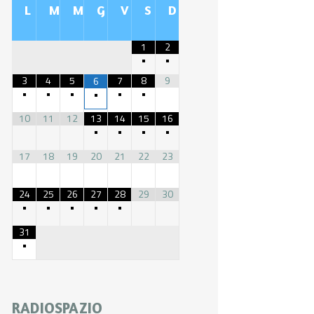
L
M
M
G
V
S
D
1
2
•
•
3
4
5
7
8
9
6
•
•
•
•
•
•
10
11
12
13
14
15
16
•
•
•
•
17
18
19
20
21
22
23
24
25
26
27
28
29
30
•
•
•
•
•
31
•
RADIOSPAZIO