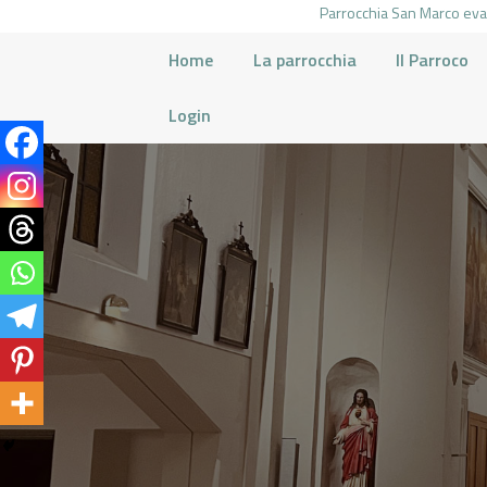
Parrocchia San Marco evan
Home
La parrocchia
Il Parroco
Login