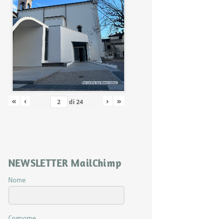
«
‹
›
»
di
24
NEWSLETTER MailChimp
Nome
Cognome