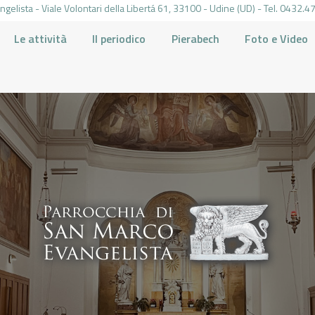
gelista - Viale Volontari della Libertá 61, 33100 - Udine (UD) - Tel. 0432
Le attività
Il periodico
Pierabech
Foto e Video
PARROCCHIA DI SAN MARCO UDINE
HOME
LA PARROCCHIA
IL PARROCO
LE ATTIVITÀ
IL PERIODICO
PIERABECH
FOTO E VIDEO