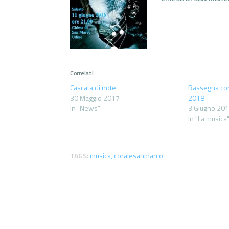
Correlati
Cascata di note
Rassegna cor
30 Maggio 2017
2018
In "News"
3 Giugno 20
In "La musica
TAGS:
musica
,
coralesanmarco