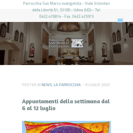
Parrocchia San Marco evangelista - Viale Volontari
della Libertá 61, 33100 - Udine (UD) - Tel.
0432.470814 - Fax. 0432.425973
PARROCCHIA DI SAN MARCO UDINE
HOME
LA PARROCCHIA
IL PARROCO
LE ATTIVITÀ
IL PERIODICO
PIERABECH
POSTED IN
NEWS
,
LA PARROCCHIA
6 LUGLIO 2026
FOTO E VIDEO
Appuntamenti della settimana dal
CONTATTI
6 al 12 luglio
LOGIN