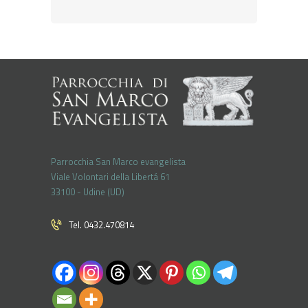
Parrocchia San Marco evangelista
Viale Volontari della Libertá 61
33100 - Udine (UD)
Tel. 0432.470814