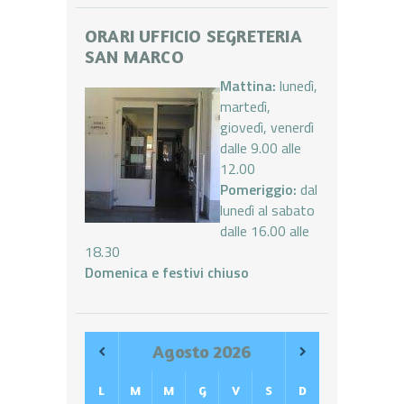
ORARI UFFICIO SEGRETERIA
SAN MARCO
Mattina:
lunedì,
martedì,
giovedì, venerdì
dalle 9.00 alle
12.00
Pomeriggio:
dal
lunedì al sabato
dalle 16.00 alle
18.30
Domenica e festivi chiuso
Agosto
2026
L
M
M
G
V
S
D