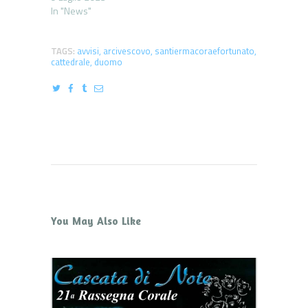
In "News"
TAGS:
avvisi
,
arcivescovo
,
santiermacoraefortunato
,
cattedrale
,
duomo
You May Also Like