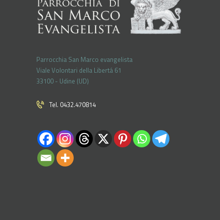
Parrocchia San Marco evangelista
Viale Volontari della Libertá 61
33100 - Udine (UD)
Tel. 0432.470814