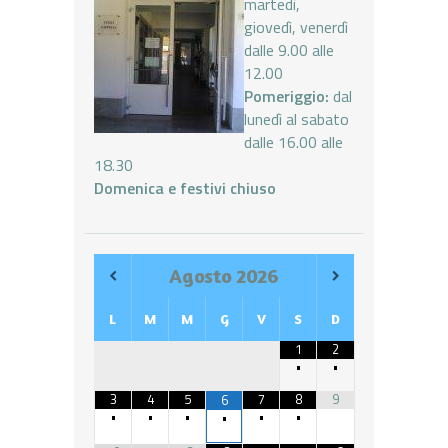
martedì,
giovedì, venerdì
dalle 9.00 alle
12.00
Pomeriggio:
dal
lunedì al sabato
dalle 16.00 alle
18.30
Domenica e festivi chiuso
Agosto
2026
L
M
M
G
V
S
D
1
2
•
•
3
4
5
7
8
9
6
•
•
•
•
•
•