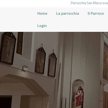
Parrocchia San Marco evan
Home
La parrocchia
Il Parroco
Login