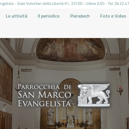
gelista - Viale Volontari della Libertá 61, 33100 - Udine (UD) - Tel. 0432
Le attività
Il periodico
Pierabech
Foto e Video
PARROCCHIA DI SAN MARCO UDINE
HOME
LA PARROCCHIA
IL PARROCO
LE ATTIVITÀ
IL PERIODICO
PIERABECH
FOTO E VIDEO