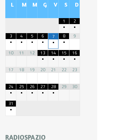
L
M
M
G
V
S
D
1
2
•
•
3
4
5
6
8
9
7
•
•
•
•
•
•
10
11
12
13
14
15
16
•
•
•
•
17
18
19
20
21
22
23
24
25
26
27
28
29
30
•
•
•
•
•
31
•
RADIOSPAZIO