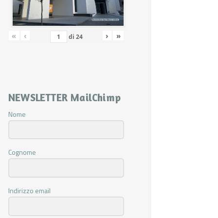
«
‹
›
»
di
24
NEWSLETTER MailChimp
Nome
Cognome
Indirizzo email