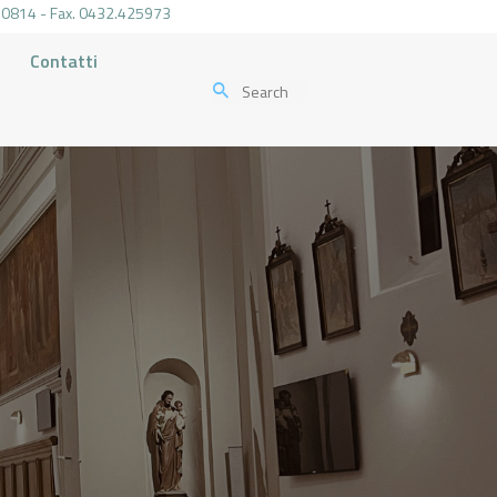
.470814 - Fax. 0432.425973
Contatti