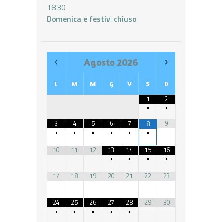
18.30
Domenica e festivi chiuso
Agosto
2026
L
M
M
G
V
S
D
1
2
•
•
3
4
5
6
7
9
8
•
•
•
•
•
•
10
11
12
13
14
15
16
•
•
•
•
17
18
19
20
21
22
23
24
25
26
27
28
29
30
•
•
•
•
•