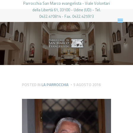
Parrocchia San Marco evangelista - Viale Volontari
della Libertá 61, 33100 - Udine (UD) - Tel.
0432.470814 - Fax. 0432.425973
PARROCCHIA DI SAN MARCO UDINE
HOME
LA PARROCCHIA
IL PARROCO
LE ATTIVITÀ
IL PERIODICO
PIERABECH
POSTED IN
LA PARROCCHIA
5 AGOSTO 2016
FOTO E VIDEO
CONTATTI
LOGIN