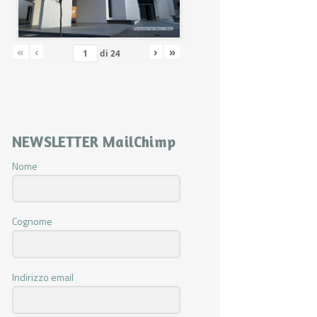
«
‹
›
»
di
24
NEWSLETTER MailChimp
Nome
Cognome
Indirizzo email