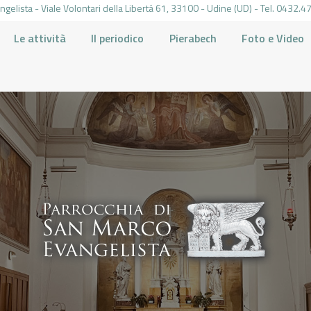
gelista - Viale Volontari della Libertá 61, 33100 - Udine (UD) - Tel. 0432
Le attività
Il periodico
Pierabech
Foto e Video
PARROCCHIA DI SAN MARCO UDINE
HOME
LA PARROCCHIA
IL PARROCO
LE ATTIVITÀ
IL PERIODICO
PIERABECH
FOTO E VIDEO