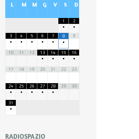
L
M
M
G
V
S
D
1
2
•
•
3
4
5
6
7
9
8
•
•
•
•
•
•
10
11
12
13
14
15
16
•
•
•
•
17
18
19
20
21
22
23
24
25
26
27
28
29
30
•
•
•
•
•
31
•
RADIOSPAZIO