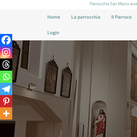
Parrocchia San Marco evan
Home
La parrocchia
Il Parroco
Login