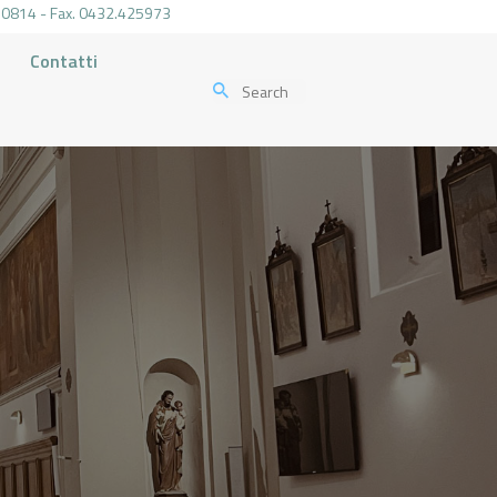
.470814 - Fax. 0432.425973
Contatti