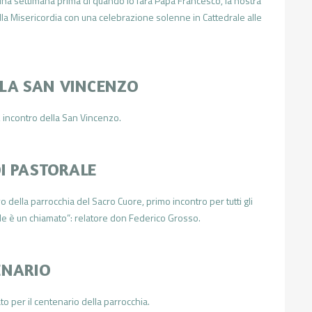
 una settimana prima di quando lo farà Papa Francesco, la nostra
lla Misericordia con una celebrazione solenne in Cattedrale alle
LA SAN VINCENZO
o, incontro della San Vincenzo.
I PASTORALE
o della parrocchia del Sacro Cuore, primo incontro per tutti gli
rale è un chiamato”: relatore don Federico Grosso.
ENARIO
to per il centenario della parrocchia.