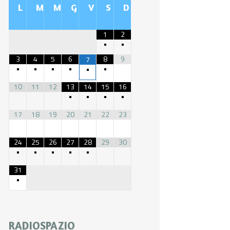
L
M
M
G
V
S
D
1
2
•
•
3
4
5
6
8
9
7
•
•
•
•
•
•
10
11
12
13
14
15
16
•
•
•
•
17
18
19
20
21
22
23
24
25
26
27
28
29
30
•
•
•
•
•
31
•
RADIOSPAZIO