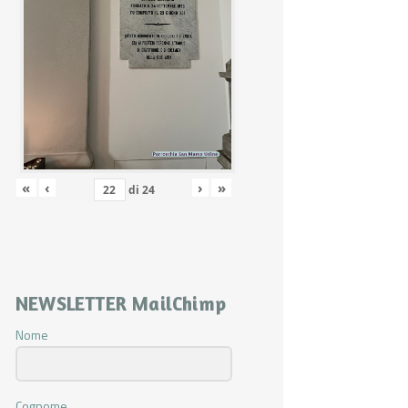
«
‹
›
»
di
24
NEWSLETTER MailChimp
Nome
Cognome