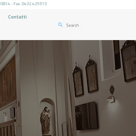
.470814 - Fax. 0432.425973
Contatti