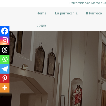
Parrocchia San Marco evan
Home
La parrocchia
Il Parroco
Login