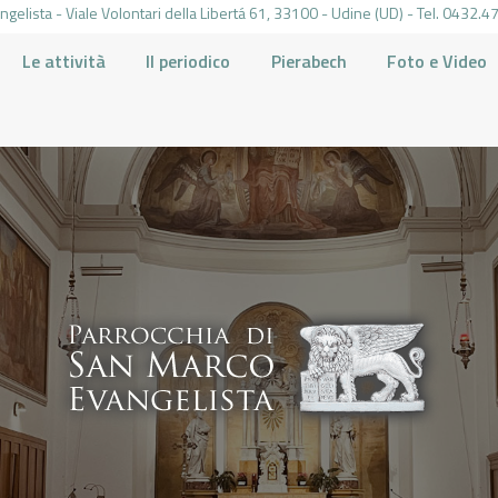
gelista - Viale Volontari della Libertá 61, 33100 - Udine (UD) - Tel. 0432
Le attività
Il periodico
Pierabech
Foto e Video
PARROCCHIA DI SAN MARCO UDINE
HOME
LA PARROCCHIA
IL PARROCO
LE ATTIVITÀ
IL PERIODICO
PIERABECH
FOTO E VIDEO