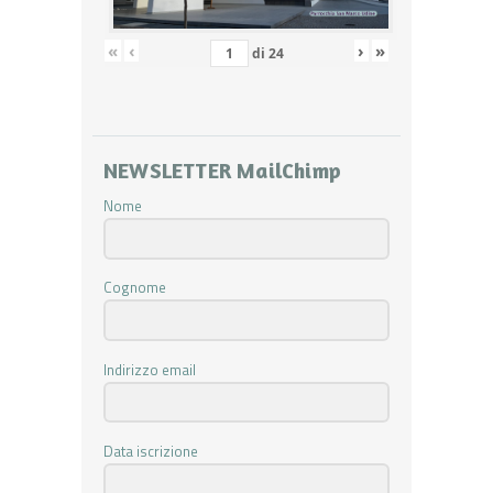
«
‹
›
»
di
24
NEWSLETTER MailChimp
Nome
Cognome
Indirizzo email
Data iscrizione