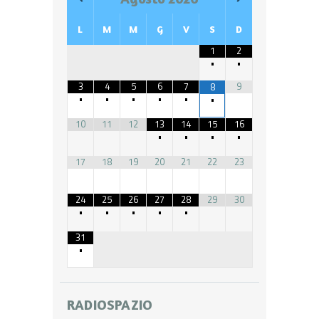
L
M
M
G
V
S
D
1
2
•
•
3
4
5
6
7
9
8
•
•
•
•
•
•
10
11
12
13
14
15
16
•
•
•
•
17
18
19
20
21
22
23
24
25
26
27
28
29
30
•
•
•
•
•
31
•
RADIOSPAZIO