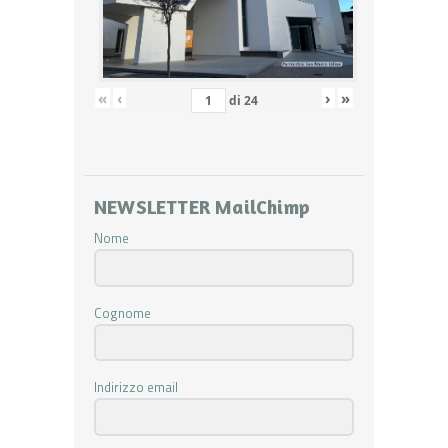
«
‹
›
»
di
24
NEWSLETTER MailChimp
Nome
Cognome
Indirizzo email