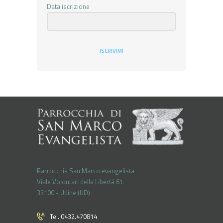
Data iscrizione
ISCRIVIMI
Parrocchia San Marco evangelista
Viale Volontari della Libertá 61
33100 - Udine (UD)
Tel. 0432.470814