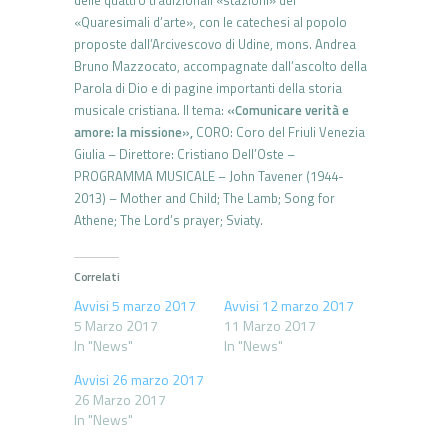
delle quattro tradizionali «stazioni» dei
«Quaresimali d’arte», con le catechesi al popolo
proposte dall’Arcivescovo di Udine, mons. Andrea
Bruno Mazzocato, accompagnate dall’ascolto della
Parola di Dio e di pagine importanti della storia
musicale cristiana. Il tema:
«Comunicare verità e
amore: la missione»,
CORO: Coro del Friuli Venezia
Giulia – Direttore: Cristiano Dell’Oste –
PROGRAMMA MUSICALE – John Tavener (1944-
2013) – Mother and Child; The Lamb; Song for
Athene; The Lord’s prayer; Sviaty.
Correlati
Avvisi 5 marzo 2017
Avvisi 12 marzo 2017
5 Marzo 2017
11 Marzo 2017
In "News"
In "News"
Avvisi 26 marzo 2017
26 Marzo 2017
In "News"