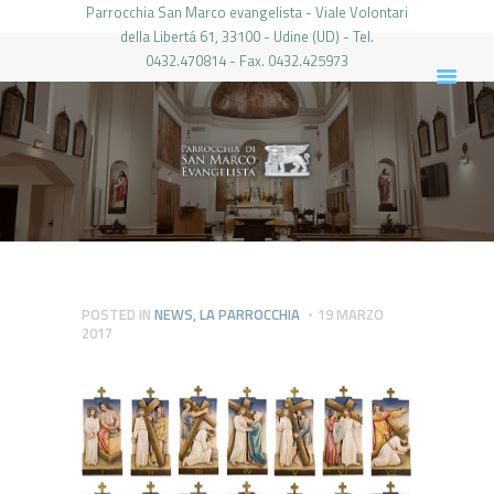
Parrocchia San Marco evangelista - Viale Volontari
della Libertá 61, 33100 - Udine (UD) - Tel.
0432.470814 - Fax. 0432.425973
PARROCCHIA DI SAN MARCO UDINE
HOME
LA PARROCCHIA
IL PARROCO
LE ATTIVITÀ
IL PERIODICO
PIERABECH
POSTED IN
NEWS
,
LA PARROCCHIA
19 MARZO
2017
FOTO E VIDEO
CONTATTI
LOGIN