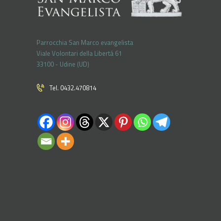
Parrocchia San Marco evangelista
Viale Volontari della Libertá 61
33100 - Udine (UD)
Tel. 0432.470814