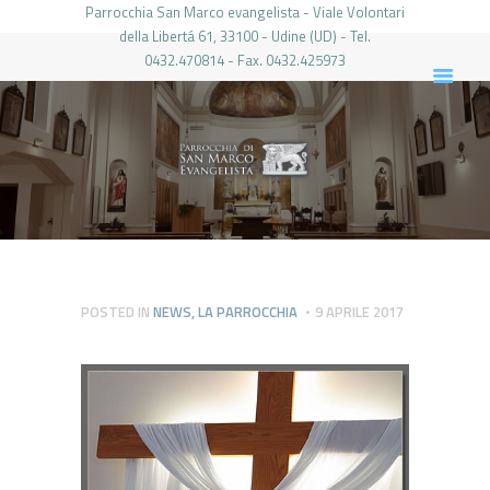
Parrocchia San Marco evangelista - Viale Volontari
della Libertá 61, 33100 - Udine (UD) - Tel.
0432.470814 - Fax. 0432.425973
PARROCCHIA DI SAN MARCO UDINE
HOME
LA PARROCCHIA
IL PARROCO
LE ATTIVITÀ
IL PERIODICO
PIERABECH
POSTED IN
NEWS
,
LA PARROCCHIA
9 APRILE 2017
FOTO E VIDEO
CONTATTI
LOGIN