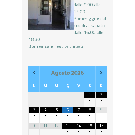
dalle 9.00 alle
12.00
Pomeriggio:
dal
lunedì al sabato
dalle 16.00 alle
18.30
Domenica e festivi chiuso
Agosto
2026
L
M
M
G
V
S
D
1
2
•
•
3
4
5
7
8
9
6
•
•
•
•
•
•
10
11
12
13
14
15
16
•
•
•
•