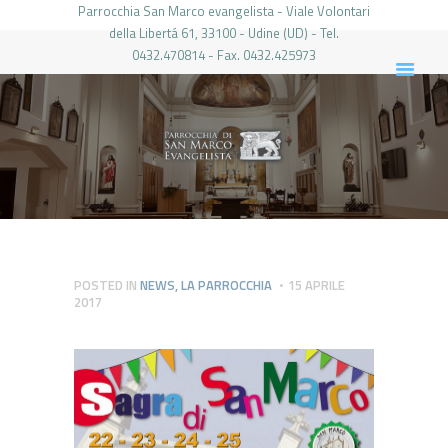
Parrocchia San Marco evangelista - Viale Volontari
della Libertá 61, 33100 - Udine (UD) - Tel.
0432.470814 - Fax. 0432.425973
PARROCCHIA DI SAN MARCO UDINE
HOME
LA PARROCCHIA
IL PARROCO
LE ATTIVITÀ
IL PERIODICO
PIERABECH
POSTED IN
NEWS
,
LA PARROCCHIA
15 APRILE
2017
FOTO E VIDEO
CONTATTI
LOGIN