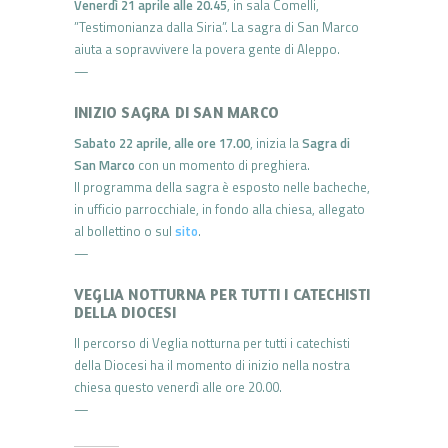
Venerdì 21 aprile alle 20.45
, in sala Comelli,
”Testimonianza dalla Siria”. La sagra di San Marco
aiuta a sopravvivere la povera gente di Aleppo.
—
INIZIO SAGRA DI SAN MARCO
Sabato 22 aprile, alle ore 17.00
, inizia la
Sagra di
San Marco
con un momento di preghiera.
Il programma della sagra è esposto nelle bacheche,
in ufficio parrocchiale, in fondo alla chiesa, allegato
al bollettino o sul
sito
.
—
VEGLIA NOTTURNA PER TUTTI I CATECHISTI
DELLA DIOCESI
Il percorso di Veglia notturna per tutti i catechisti
della Diocesi ha il momento di inizio nella nostra
chiesa questo venerdì alle ore 20.00.
—