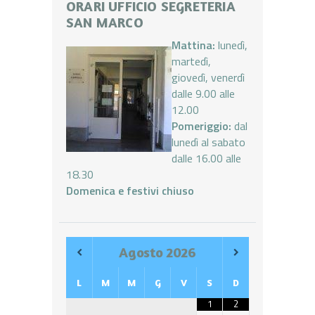
ORARI UFFICIO SEGRETERIA
SAN MARCO
Mattina:
lunedì,
martedì,
giovedì, venerdì
dalle 9.00 alle
12.00
Pomeriggio:
dal
lunedì al sabato
dalle 16.00 alle
18.30
Domenica e festivi chiuso
Agosto
2026
L
M
M
G
V
S
D
1
2