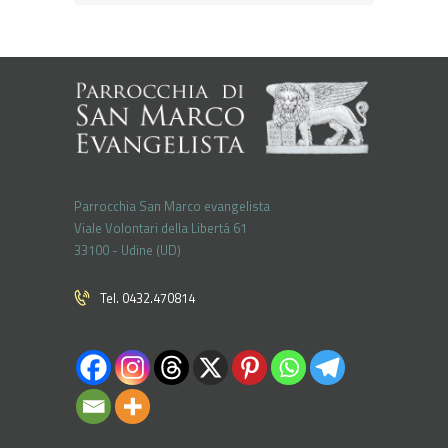
Parrocchia San Marco evangelista
Viale Volontari della Libertá 61
33100 - Udine (UD)
Tel. 0432.470814