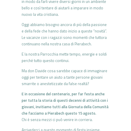
in modo da farli vivere diversi giorni in un ambiente
bello e così tentare di aiutarli a imparare in modo
nuovo la vita cristiana.
Oggi abbiamo bisogno ancora di più della passione
e della fede che hanno dato inizio a queste “novità”.
Le vacanze con i ragazzi sono momenti che tuttora
continuano nella nostra casa di Pierabech.
E la nostra Parrocchia mette tempo, energie e soldi
perché tutto questo continui.
Ma don Davide cosa sarebbe capace di immaginare
oggi per tentare un aiuto a tante persone giovani
smarrite o anestetizzate da false realtà?
E in occasione del centenario, per far festa anche
per tutta la storia di questi decenni di attività con i
giovani, invitiamo tutti alla Giornata della Comunità
che facciamo a Pierabech questo 15 agosto.
Chi è senza mezzi ci può venire in corriera.
Arrivederci a questo momento di festa insieme.