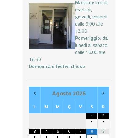
Mattina:
lunedì,
martedì,
giovedì, venerdì
dalle 9.00 alle
12.00
Pomeriggio:
dal
lunedì al sabato
dalle 16.00 alle
18.30
Domenica e festivi chiuso
Agosto
2026
L
M
M
G
V
S
D
1
2
•
•
3
4
5
6
7
9
8
•
•
•
•
•
•