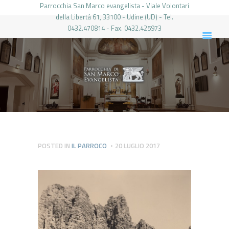
Parrocchia San Marco evangelista - Viale Volontari
della Libertá 61, 33100 - Udine (UD) - Tel.
0432.470814 - Fax. 0432.425973
PARROCCHIA DI SAN MARCO UDINE
HOME
LA PARROCCHIA
IL PARROCO
LE ATTIVITÀ
IL PERIODICO
PIERABECH
POSTED IN
IL PARROCO
20 LUGLIO 2017
FOTO E VIDEO
CONTATTI
LOGIN