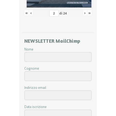
«
‹
›
»
di
24
NEWSLETTER MailChimp
Nome
Cognome
Indirizzo email
Data iscrizione