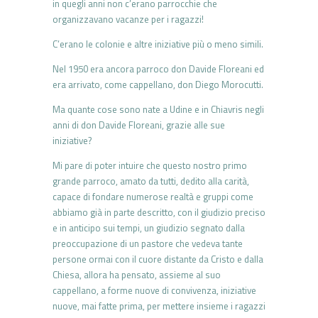
in quegli anni non c’erano parrocchie che
organizzavano vacanze per i ragazzi!
C’erano le colonie e altre iniziative più o meno simili.
Nel 1950 era ancora parroco don Davide Floreani ed
era arrivato, come cappellano, don Diego Morocutti.
Ma quante cose sono nate a Udine e in Chiavris negli
anni di don Davide Floreani, grazie alle sue
iniziative?
Mi pare di poter intuire che questo nostro primo
grande parroco, amato da tutti, dedito alla carità,
capace di fondare numerose realtà e gruppi come
abbiamo già in parte descritto, con il giudizio preciso
e in anticipo sui tempi, un giudizio segnato dalla
preoccupazione di un pastore che vedeva tante
persone ormai con il cuore distante da Cristo e dalla
Chiesa, allora ha pensato, assieme al suo
cappellano, a forme nuove di convivenza, iniziative
nuove, mai fatte prima, per mettere insieme i ragazzi